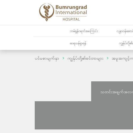
ဘမ်ရွန်ဂရက်အကြောင်း
လူနာဝန်ဆောင်
ဆရာဝန်ရှာရန်
ကျွန်ုပ်တို
ပင်မစာမျက်နှာ
ကျွန်ုပ်တို့၏စင်တာများ
အမူအကျင့်က
သတင်းအချက်အလ