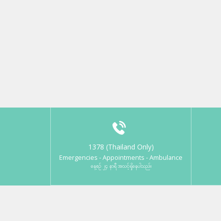
1378 (Thailand Only)
Emergencies - Appointments - Ambulance
နေ့စဉ် ၂၄ နာရီ အသင့်ရှိနေပါသည်။