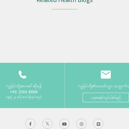
ကျွန်ုပ်တို့အားခေါ်ဆိုရန်
ကျွန်ုပ်တို့၏သတင်းလွှာ လျှောက်
+66 2066 8888
နေ့စဉ် ၂၄ နာရီ အသင့်ရှိနေပါသည်။
ယခုစာရင်းသွင်းပါဝင်မည်