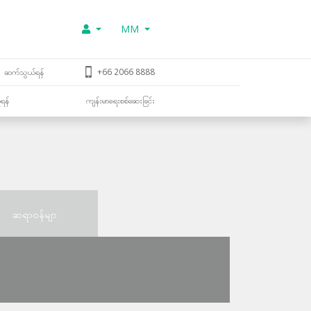
MM
ဆက်သွယ်ရန်
+66 2066 8888
ူရန်
ကျန်းမာရေးစစ်ဆေးခြင်း
ဆရာဝန်မျာ