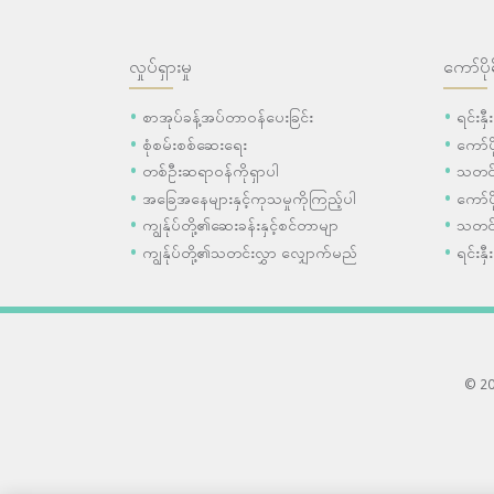
လှုပ်ရှားမှု
ကော်ပို
စာအုပ်ခန့်အပ်တာဝန်ပေးခြင်း
ရင်းနှ
စုံစမ်းစစ်ဆေးရေး
ကော်
တစ်ဦးဆရာဝန်ကိုရှာပါ
သတင်
အခြေအနေများနှင့်ကုသမှုကိုကြည့်ပါ
ကော်ပိ
ကျွန်ုပ်တို့၏ဆေးခန်းနှင့်စင်တာမျာ
သတင်
ကျွန်ုပ်တို့၏သတင်းလွှာ လျှောက်မည်
ရင်းနှီ
© 202