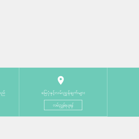
မည်
မြေပုံနှင့်လမ်းညွှန်ချက်များ
လမ်းညွှန်ရယူရန်