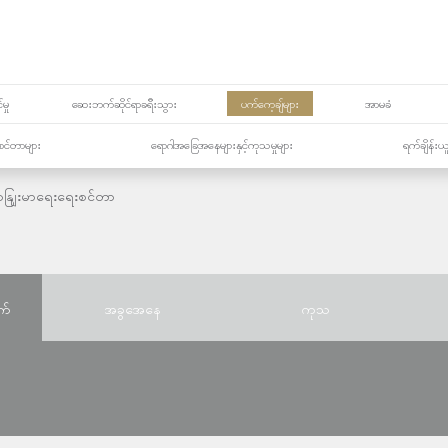
မှု
ဆေးဘက်ဆိုင်ရာခရီးသွား
ပက်ကေ့ချ်များ
အာမခံ
့၏စင်တာများ
ရောဂါအခြေအနေများနှင့်ကုသမှုများ
ရက်ချိန်းယ
နျြးမာရေးရေးစင်တာ
က်
အခွအေနေ
ကုသ