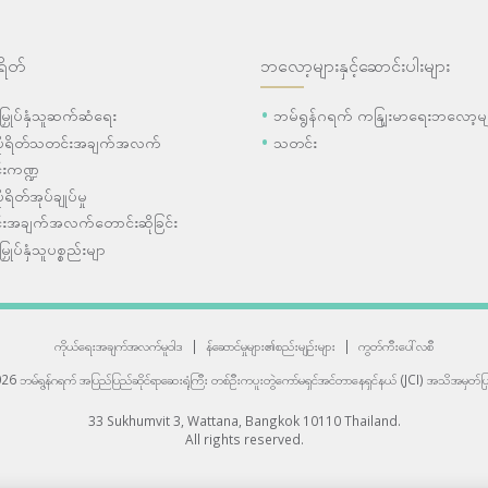
ရိတ်
ဘလော့များနှင့်ဆောင်းပါးများ
ီးမြှုပ်နှံသူဆက်ဆံရေး
ဘမ်ရွန်ဂရက် ကနျြးမာရေးဘလော့မျ
ပိုရိတ်သတင်းအချက်အလက်
သတင်း
းကဏ္ဍ
ုရိတ်အုပ်ချုပ်မှု
းအချက်အလက်တောင်းဆိုခြင်း
းမြှုပ်နှံသူပစ္စည်းမျာ
ကိုယ်ရေးအချက်အလက်မူဝါဒ
|
န်ဆောင်မှုများ၏စည်းမျဉ်းများ
|
ကွတ်ကီးပေါ်လစီ
6 ဘမ်ရွန်ဂရက် အပြည်ပြည်ဆိုင်ရာဆေးရုံကြီး
တစ်ဦးကပူးတွဲကော်မရှင်အင်တာနေရှင်နယ် (JCI) အသိအမှတ်ပြု
33 Sukhumvit 3, Wattana, Bangkok 10110 Thailand.
All rights reserved.