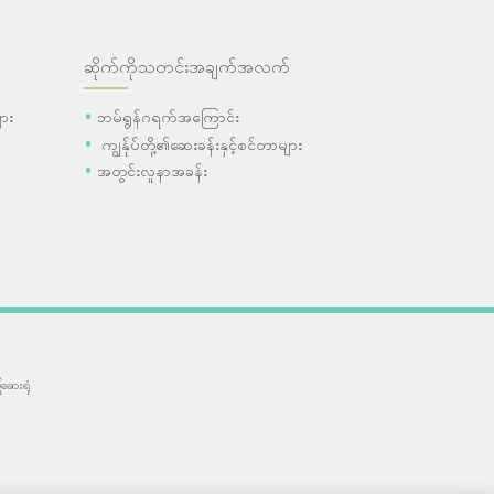
ဆိုက်ကိုသတင်းအချက်အလက်
ား
ဘမ်ရွန်ဂရက်အကြောင်း
ကျွန်ုပ်တို့၏ဆေးခန်းနှင့်စင်တာများ
အတွင်းလူနာအခန်း
ဆေးရုံ