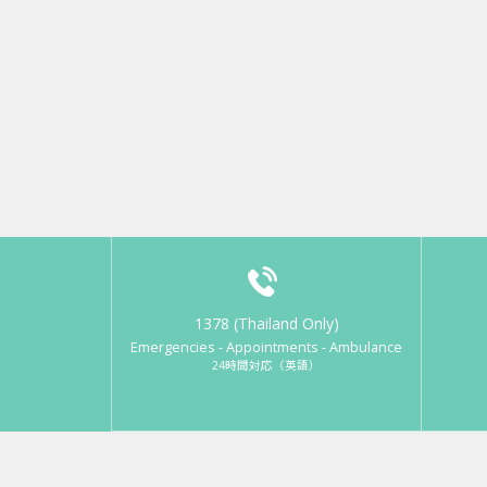
1378 (Thailand Only)
Emergencies - Appointments - Ambulance
24時間対応（英語）