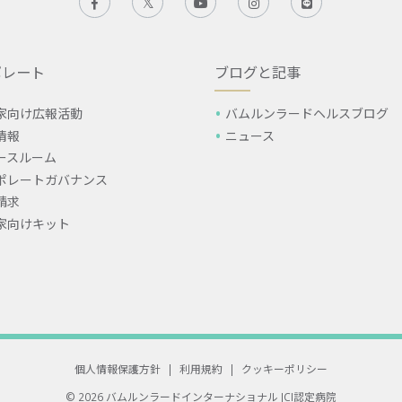
ポレート
ブログと記事
家向け広報活動
バムルンラードヘルスブログ
情報
ニュース
ースルーム
ポレートガバナンス
請求
家向けキット
個人情報保護方針
|
利用規約
|
クッキーポリシー
© 2026 バムルンラードインターナショナル
JCI認定病院