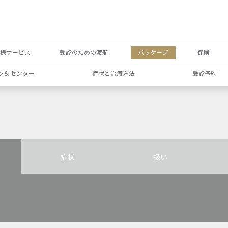
者様サービス
受診のための渡航
パッケージ
保険
ク& センター
症状と治療方法
受診予約
症状
扱い