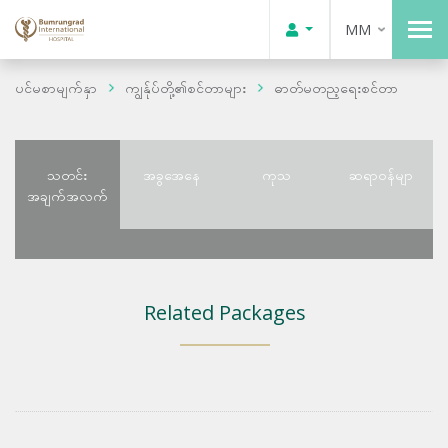
MM
ပင်မစာမျက်နှာ
ကျွန်ုပ်တို့၏စင်တာများ
ဓာတ်မတည့ရေးစင်တာ
သတင်း
အခွအေနေ
ကုသ
ဆရာဝန်မျာ
အချက်အလက်
Related Packages