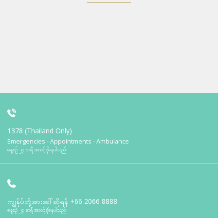
1378 (Thailand Only)
Emergencies - Appointments - Ambulance
နေ့စဉ် ၂၄ နာရီ အသင့်ရှိနေပါသည်။
ကျွန်ုပ်တို့အားခေါ်ဆိုရန်
+66 2066 8888
နေ့စဉ် ၂၄ နာရီ အသင့်ရှိနေပါသည်။