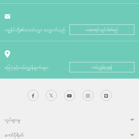
ကျွန်ုပ်တို့၏သတင်းလွှာ လျှောက်မည်
ယခုစာရင်းသွင်းပါဝင်မည်
မြေပုံနှင့်လမ်းညွှန်ချက်များ
လမ်းညွှန်ရယူရန်
လှုပ်ရှားမှု
ကော်ပိုရိတ်