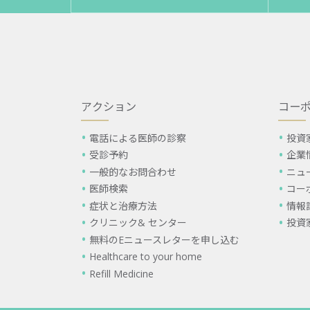
アクション
コー
電話による医師の診察
投資
受診予約
企業
一般的なお問合わせ
ニュ
医師検索
コー
症状と治療方法
情報
クリニック& センター
投資
無料のEニュースレターを申し込む
Healthcare to your home
Refill Medicine