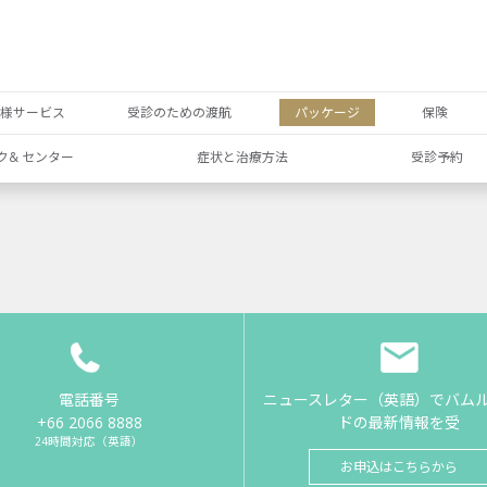
者様サービス
受診のための渡航
パッケージ
保険
ク& センター
症状と治療方法
受診予約
電話番号
ニュースレター（英語）でバム
+66 2066 8888
ドの最新情報を受
24時間対応（英語）
お申込はこちらから