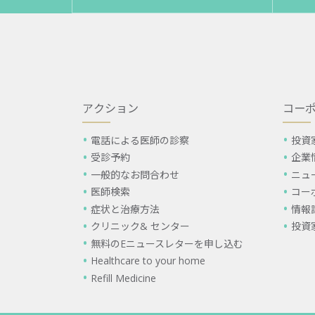
アクション
コー
電話による医師の診察
投資
受診予約
企業
一般的なお問合わせ
ニュ
医師検索
コー
症状と治療方法
情報
クリニック& センター
投資
無料のEニュースレターを申し込む
Healthcare to your home
Refill Medicine