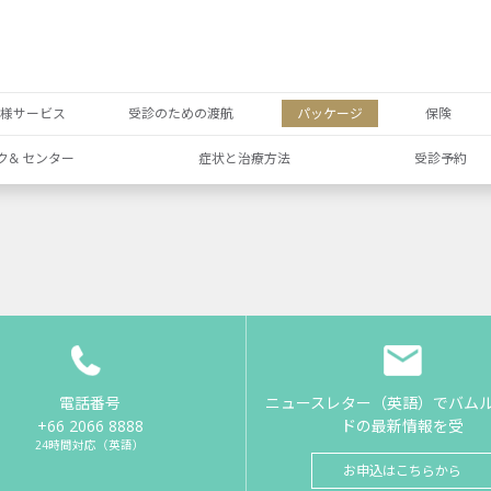
者様サービス
受診のための渡航
パッケージ
保険
ク& センター
症状と治療方法
受診予約
電話番号
ニュースレター（英語）でバム
+66 2066 8888
ドの最新情報を受
24時間対応（英語）
お申込はこちらから