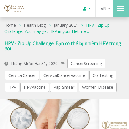
VN
Home
Health Blog
January 2021
HPV - Zip Up
Challenge: You may get HPV in your lifetime…
HPV - Zip Up Challenge: Bạn có thể bị nhiễm HPV trong
đời…
Tháng Mười Hai 31, 2020
CancerScreening
CervicalCancer
CervicalCancerVaccine
Co-Testing
HPV
HPVVaccine
Pap-Smear
Women-Disease