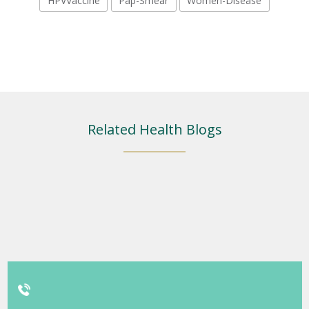
HPVVaccine
Pap-Smear
Women-Disease
Related Health Blogs