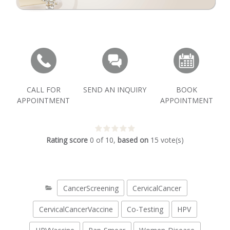
CALL FOR
SEND AN INQUIRY
BOOK
APPOINTMENT
APPOINTMENT
Rating score
0
of
10
,
based on
15
vote(s)
CancerScreening
CervicalCancer
CervicalCancerVaccine
Co-Testing
HPV