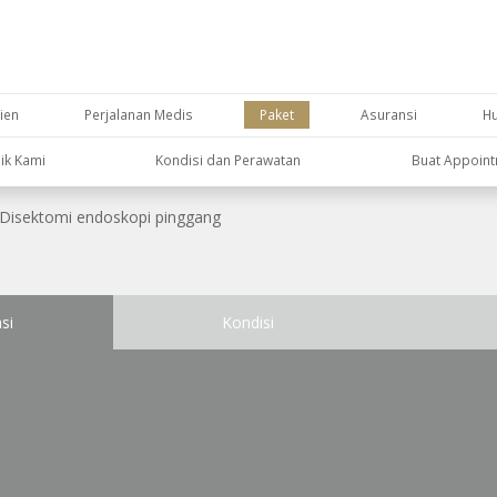
ien
Perjalanan Medis
Paket
Asuransi
H
nik Kami
Kondisi dan Perawatan
Buat Appoin
Disektomi endoskopi pinggang
si
Kondisi