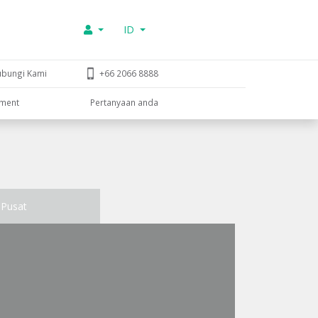
ID
ubungi Kami
+66 2066 8888
tment
Pertanyaan anda
Pusat