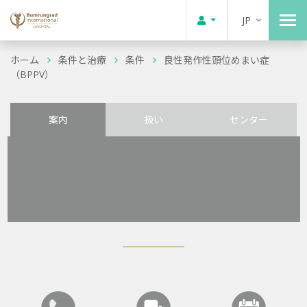
JP
ホーム
条件と治療
条件
良性発作性頭位めまい症
（BPPV）
案内
扱い
センター