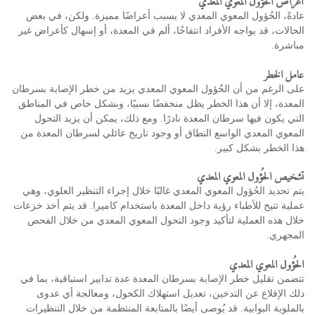
أعراض الحُؤول المعوي المعدي
عادةً، الحُؤول المعوي المعدي لا يسبب أعراضًا مميزة. ولكن، في بعض
الحالات، قد يواجه الأفراد انتفاخًا، ألم في المعدة، أو إسهال كأعراض غير
مباشرة.
عامل الخطر
على الرغم من أن الحُؤول المعوي المعدي يزيد من خطر الإصابة بسرطان
المعدة، إلا أن هذا الخطر يظل منخفضًا نسبيًا، وبشكل خاص في المناطق
التي يكون فيها سرطان المعدة نادرًا. ومع ذلك، يمكن أن يزيد التحول
المعوي المعدي الواسع النطاق أو وجود تاريخ عائلي لسرطان المعدة من
هذا الخطر بشكل كبير.
تشخيص الحُؤول المعوي المعدي
يتم تحديد الحُؤول المعوي المعدي غالبًا خلال إجراء التنظير العلوي، وهي
عملية تتيح للأطباء رؤية داخل المعدة باستخدام كاميرا. قد يتم أخذ خزعات
خلال هذه العملية لتأكيد وجود التحول المعوي المعدي من خلال الفحص
المجهري.
الحُؤول المعوي المعدي
تتضمن تقليل خطر الإصابة بسرطان المعدة عدة تدابير استباقية، بما في
ذلك الإقلاع عن التدخين، تعديل استهلاك الكحول، ومعالجة أي عدوى
بالملوية البوابية. قد يُوصى أيضًا بالمتابعة المنتظمة من خلال التنظيرات