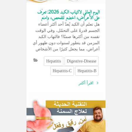
اليوم العالمي لالتهاب الكبد 2026: تعرّف
على الأعراض، اخضع للفحص، وامنع
العدوى
هل تعلم أن الكبد يُعدّ أحد أكثر أعضاء
الجسم قدرةً على التحمّل، وفي الوقت
نفسه من أكثرها صمتًا؟ فالتهاب الكبد
المزمن قد يتطور لسنوات دون ظهور أي
أعراض، مما يجعل كثيرًا من الأشخاص
غير مدركين لوجود تلف في الكبد إلا بعد
Hepatitis
Digestive-Disease
حدوث مضاعفات.
Hepatitis-C
Hepatitis-B
اقرأ أكثر