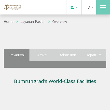
ID
Home
Layanan Pasien
Overview
Pre-arrival
Arrival
Admission
Departure
Bumrungrad's World-Class Facilities