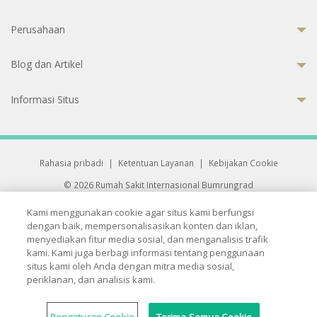
Perusahaan
Blog dan Artikel
Informasi Situs
Rahasia pribadi
|
Ketentuan Layanan
|
Kebijakan Cookie
© 2026 Rumah Sakit Internasional Bumrungrad
Rumah Sakit terakreditasi Joint Commission International (JCI)
Kami menggunakan cookie agar situs kami berfungsi
33 Sukhumvit 3, Wattana, Bangkok 10110 Thailand.
dengan baik, mempersonalisasikan konten dan iklan,
All rights reserved.
menyediakan fitur media sosial, dan menganalisis trafik
kami. Kami juga berbagi informasi tentang penggunaan
situs kami oleh Anda dengan mitra media sosial,
periklanan, dan analisis kami.