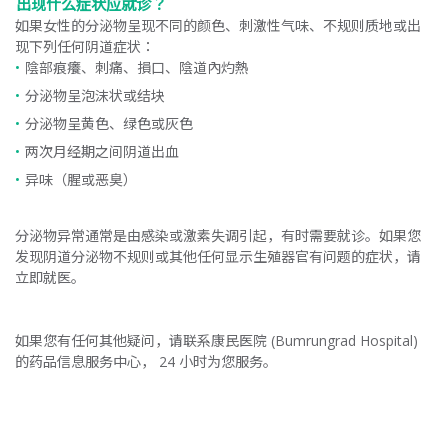
出现什么症状应就诊？
如果女性的分泌物呈现不同的颜色、刺激性气味、不规则质地或出
现下列任何阴道症状：
陰部痕癢、刺痛、損口、陰道內灼熱
分泌物呈泡沫状或结块
分泌物呈黄色、绿色或灰色
两次月经期之间阴道出血
异味（腥或恶臭）
分泌物异常通常是由感染或激素失调引起，有时需要就诊。如果您
发现阴道分泌物不规则或其他任何显示生殖器官有问题的症状，请
立即就医。
如果您有任何其他疑问，请联系康民医院 (Bumrungrad Hospital)
的药品信息服务中心， 24 小时为您服务。