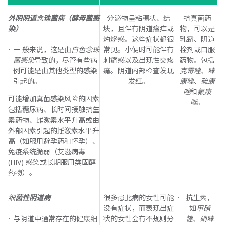
外阴阴道
念
珠菌病（酵母菌感
分泌物呈粘稠状、结
抗真菌药
染）
块，且伴有阴道瘙痒或
物，可以是
灼烧感。这些症状都很
乳霜、阴道
一 般来说，这是由
白色念珠
常见。小便时可能伴有
栓剂或口服
菌感染
导致的，尽管有些病
刺痛感以及出现性交疼
药物。包括
例可能是由其他类型的感染
痛。阴道内部检查发现
克霉唑
、
咪
引起的。
发红。
康唑
、
硫康
唑
和
氟康
可能增加真菌感染风险的因素
唑
。
包括糖尿病、长时间接触抗生
素药物、雌激素水平升高或由
外部因素引起的雌激素水平升
高（如服用避孕药和怀孕）、
免疫系统脆弱（艾滋病毒
(HIV) 感染或长期服用类固醇
药物）。
细
菌性阴道病
很多患此病的女性可能
抗生素，
没有症状，而表现出症
如
甲硝
与阴道中通常存在的健康细
状的女性会有不规则分
锉
、
硝咪