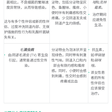
菌相比，不良细菌的繁殖速
泌物，包括分泌物呈灰
唑
和
克林
度异常快，从而导致感染。
色、鱼腥味、瘙痒、小
霉素
。
便时伴有刺痛感和性交
治疗期间
疼痛。少见阴道发炎或
应避免性
这与有多个性伴侣或新的性伴
阴道产生灼烧感。
生活。
侣、过度冲洗阴道内部、无保
护措施的性行为和乳酸杆菌缺
失有关。
毛
滴虫病
分泌物会为泡沫状并呈
抗生素，
由
阴道毛滴虫
(TV) 寄生虫
现绿色，同时带有刺激
如
甲硝锉
引起，通常是通过性交传
性气味。阴道入口和内
和
硝咪
染。
部会有烧灼感和瘙痒
唑
。
感。同时，小便时会感
该女性患
到刺痛，性交时会感到
者的所有
疼痛或出血
性伴侣也
应该接受
治疗。