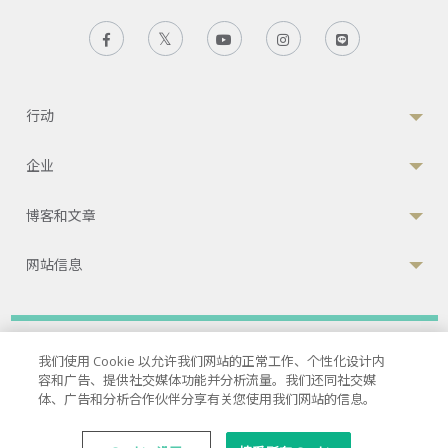
行动
企业
博客和文章
网站信息
隐私政策
|
服务条款
|
Cookies政策
我们使用 Cookie 以允许我们网站的正常工作、个性化设计内
容和广告、提供社交媒体功能并分析流量。我们还同社交媒
© 2026 康民国际医院
体、广告和分析合作伙伴分享有关您使用我们网站的信息。
国际联合委员会（JCI）认可的医院
33 Sukhumvit 3, Wattana, Bangkok 10110 Thailand.