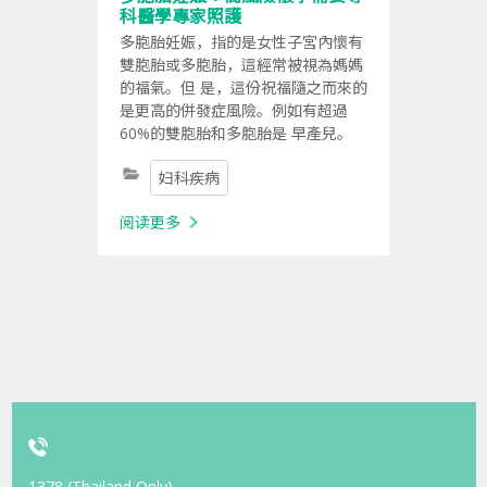
科醫學專家照護
多胞胎妊娠，指的是女性子宮內懷有
雙胞胎或多胞胎，這經常被視為媽媽
的福氣。但 是，這份祝福隨之而來的
是更高的併發症風險。例如有超過
60%的雙胞胎和多胞胎是 早產兒。
妇科疾病
阅读更多
1378 (Thailand Only)