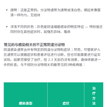
透明：这是正常的。分泌物通常为透明或浅白色，摸起来像蛋
清一样均匀，无结块
深浅不同的灰色：灰色是阴道细菌感染的明显特征 — 特别是还
同时存在其他症状时，如强烈异味、瘙痒
常见的与感染相关的不正常阴道分泌物
阴道感染通常会伴有特定的阴道分泌物和症状；然而，尽管医护人
员通常可以根据症状和患者评估进行诊断，但也可能需要进行证实
试验。如果您接受了治疗，但 2-3 天后仍没有效果，请继续做进一
步的检查。与不规则分泌物相关的最常见的3种疾病是：
治
疗
方
感染类型
症状
法