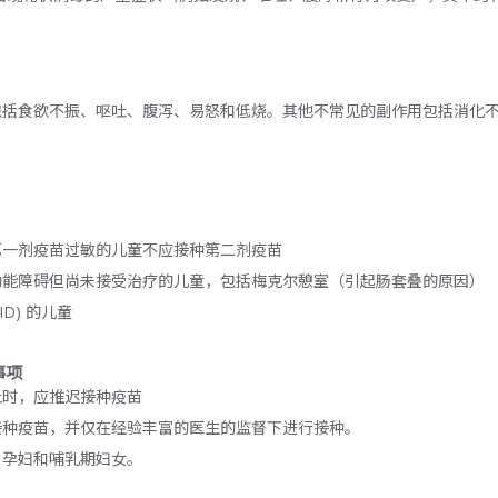
包括食欲不振、呕吐、腹泻、易怒和低烧。其他不常见的副作用包括消化
。
第一剂疫苗过敏的儿童不应接种第二剂疫苗
功能障碍但尚未接受治疗的儿童，包括梅克尔憩室（引起肠套叠的原因）
D) 的儿童
事项
吐时，应推迟接种疫苗
接种疫苗，并仅在经验丰富的医生的监督下进行接种。
、孕妇和哺乳期妇女。