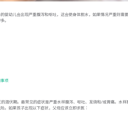
毒的婴幼儿会出现严重腹泻和呕吐，这会使身体脱水，如果情况严重则需
得多。
他事项
天的潜伏期。最常见的症状是严重水样腹泻、呕吐、发烧和/或胃痛。水样腹
危险。如果孩子出现以下症状，父母应该立即求医：