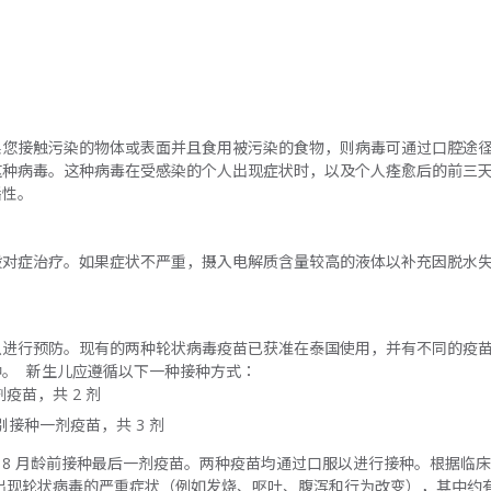
果您接触污染的物体或表面并且食用被污染的食物，则病毒可通过口腔途
这种病毒。这种病毒在受感染的个人出现症状时，以及个人痊愈后的前三
播性。
般对症治疗。如果症状不严重，摄入电解质含量较高的液体以补充因脱水
以进行预防。现有的两种轮状病毒疫苗已获准在泰国使用，并有不同的疫
。 新生儿应遵循以下一种接种方式：
剂疫苗，共 2 剂
分别接种一剂疫苗，共 3 剂
并于 8 月龄前接种最后一剂疫苗。两种疫苗均通过口服以进行接种。根据
会出现轮状病毒的严重症状（例如发烧、呕吐、腹泻和行为改变），其中约有 