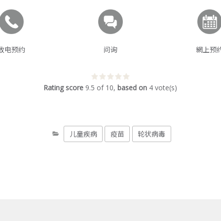
致电预约
问询
網上预
Rating score
9.5
of
10
,
based on
4
vote(s)
儿童疾病
疫苗
轮状病毒