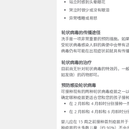
站立时感到头晕眼花
哭泣时很少或没有眼泪
异常嗜睡或易怒
轮状病毒的传播途径
洗手是一项非常重要的预防措施。如
受轮状病毒感染人群的粪便中会带有
病毒仍有可能在出现症状前就具有传
轮状病毒的治疗
目前尚无针对轮状病毒的特效药，一
如发烧）的药物即可。
预防感染轮状病毒
可接种现有的两种轮状病毒疫苗之一
确定哪种疫苗更适合您和您的孩子接种
在 2 月龄和 4 月龄时分别接种一
在 2 月龄和 4 月龄和 6 月龄时
婴儿应在 15 周之前接种首剂疫苗
种疫苗的大多数儿童（约 90%）不