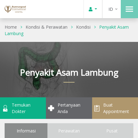
ID
Home
Kondisi & Perawatan
Kondisi
Penyakit Asam
Lambung
Penyakit Asam Lambung
Temukan
Pertanyaan
Buat
Dokter
Anda
Appointment
Informasi
Perawatan
Pusat