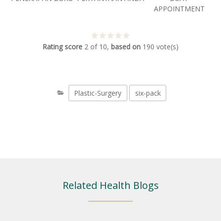
APPOINTMENT
Rating score
2
of
10
,
based on
190
vote(s)
Plastic-Surgery
six-pack
Related Health Blogs