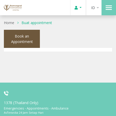
ID
Home
Buat appointment
Book an
Appointment
1378 (Thailand Only)
Emergencies - Appointments - Ambulance
AvTersedia 24 Jam Setiap Hari