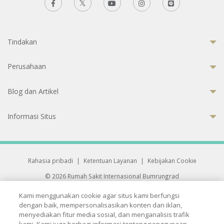
Tindakan
Perusahaan
Blog dan Artikel
Informasi Situs
Rahasia pribadi
|
Ketentuan Layanan
|
Kebijakan Cookie
© 2026 Rumah Sakit Internasional Bumrungrad
Rumah Sakit terakreditasi Joint Commission International (JCI)
Kami menggunakan cookie agar situs kami berfungsi
33 Sukhumvit 3, Wattana, Bangkok 10110 Thailand.
dengan baik, mempersonalisasikan konten dan iklan,
All rights reserved.
menyediakan fitur media sosial, dan menganalisis trafik