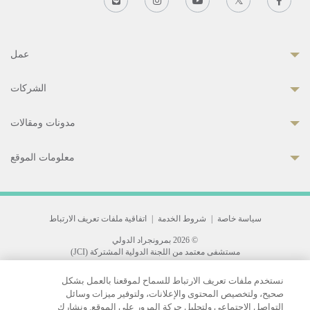
عمل
الشركات
مدونات ومقالات
معلومات الموقع
سياسة خاصة
|
شروط الخدمة
|
اتفاقية ملفات تعريف الارتباط
© 2026 بمرونجراد الدولي
مستشفى معتمد من اللجنة الدولية المشتركة (JCI)
33 Sukhumvit 3, Wattana, Bangkok 10110 Thailand.
نستخدم ملفات تعريف الارتباط للسماح لموقعنا بالعمل بشكل
All rights reserved.
صحيح، ولتخصيص المحتوى والإعلانات، ولتوفير ميزات وسائل
التواصل الاجتماعي ولتحليل حركة المرور على الموقع. ونشارك