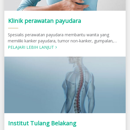
Klinik perawatan payudara
Spesialis perawatan payudara membantu wanita yang
memiliki kanker payudara, tumor non-kanker, gumpalan,
nyeri payudara, penyakit fibrosistik dan kondisi lainnya
PELAJARI LEBIH LANJUT
Institut Tulang Belakang