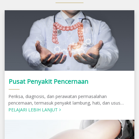
Pusat Penyakit Pencernaan
Periksa, diagnosis, dan perawatan permasalahan
pencernaan, termasuk penyakit lambung, hati, dan usus
besar oleh dokter spesialis Gastroenterologi & Hepatologi
PELAJARI LEBIH LANJUT