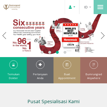
ID
Temukan
Pertanyaan
Buat
Bumrungrad
Dokter
Anda
Appointment
Anywhere
Pusat Spesialisasi Kami