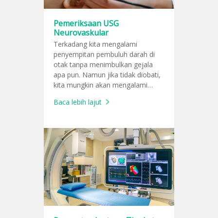
Pemeriksaan USG
Neurovaskular
Terkadang kita mengalami
penyempitan pembuluh darah di
otak tanpa menimbulkan gejala
apa pun. Namun jika tidak diobati,
kita mungkin akan mengalami
kecelakaan serebrovaskular atau
Baca lebih lajut
stroke di kemudian hari.