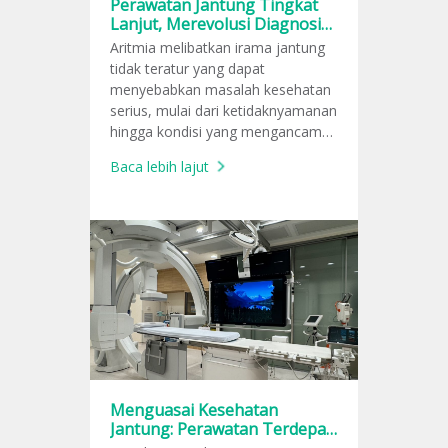
Perawatan Jantung Tingkat
Lanjut, Merevolusi Diagnosis
Aritmia dan Perawatan
Aritmia melibatkan irama jantung
melalui CardioInsight
tidak teratur yang dapat
menyebabkan masalah kesehatan
serius, mulai dari ketidaknyamanan
hingga kondisi yang mengancam
jiwa seperti stroke atau serangan
Baca lebih lajut
jantung mendadak.
Penatalaksanaan yang efektif
terhadap kondisi ini bergantung
pada diagnosis yang akurat dan
tepat waktu, dan Bumrungrad
Heart Institute menawarkan
perawatan jantung yang canggih
dan tepat.
Menguasai Kesehatan
Jantung: Perawatan Terdepan
Penyakit Arteri Koroner