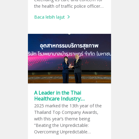
the health of traffic police officers
at Lumpini Police Station, aiming
Baca lebih lajut
to alleviate health impacts caused
by excessive levels of PM2.5 air
pollution.
A Leader in the Thai
Healthcare Industry:
Bumrungrad Named at the
2025 marked the 13th year of the
Thailand Top Company
Thailand Top Company Awards,
Awards 2025
with this year’s theme being
“Beating the Unpredictable:
Overcoming Unpredictable
Challenges.”