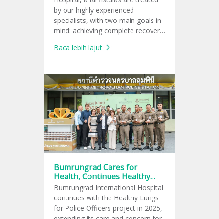
by our highly experienced
specialists, with two main goals in
mind: achieving complete recovery
and preserving normal bowel
Baca lebih lajut
control.
Bumrungrad Cares for
Health, Continues Healthy
Lungs for Police Officers
Bumrungrad International Hospital
Project in 2025
continues with the Healthy Lungs
for Police Officers project in 2025,
extending its care and concern for