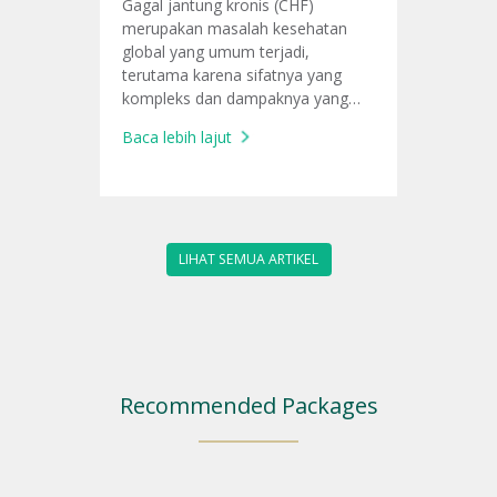
Gagal jantung kronis (CHF)
merupakan masalah kesehatan
global yang umum terjadi,
terutama karena sifatnya yang
kompleks dan dampaknya yang
parah terhadap kehidupan sehari-
Baca lebih lajut
hari.
LIHAT SEMUA ARTIKEL
Recommended Packages