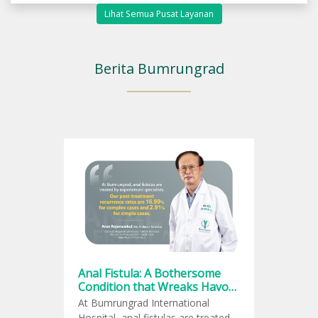
Lihat Semua Pusat Layanan
Berita Bumrungrad
Anal Fistula: A Bothersome
Condition that Wreaks Havoc
on Quality of Life
At Bumrungrad International
Hospital, anal fistulas are treated