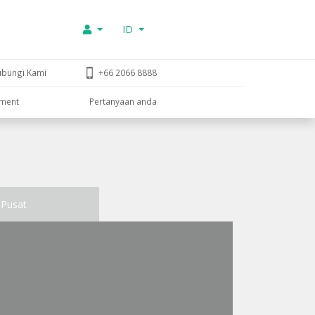
ID
ubungi Kami
+66 2066 8888
tment
Pertanyaan anda
Pusat