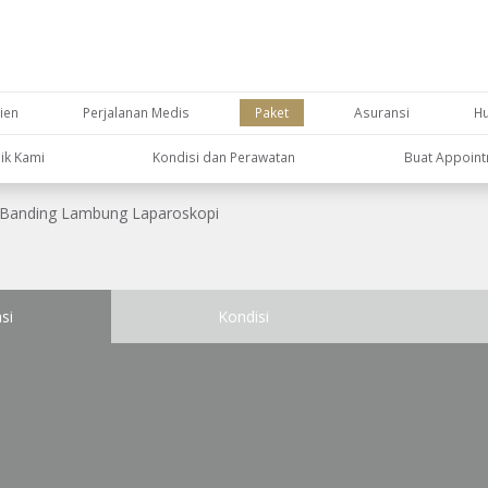
ien
Perjalanan Medis
Paket
Asuransi
H
nik Kami
Kondisi dan Perawatan
Buat Appoin
Banding Lambung Laparoskopi
si
Kondisi