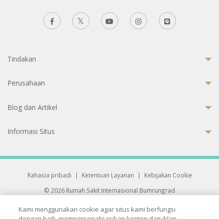
Tindakan
Perusahaan
Blog dan Artikel
Informasi Situs
Rahasia pribadi
|
Ketentuan Layanan
|
Kebijakan Cookie
© 2026 Rumah Sakit Internasional Bumrungrad
Rumah Sakit terakreditasi Joint Commission International (JCI)
Kami menggunakan cookie agar situs kami berfungsi
33 Sukhumvit 3, Wattana, Bangkok 10110 Thailand.
dengan baik, mempersonalisasikan konten dan iklan,