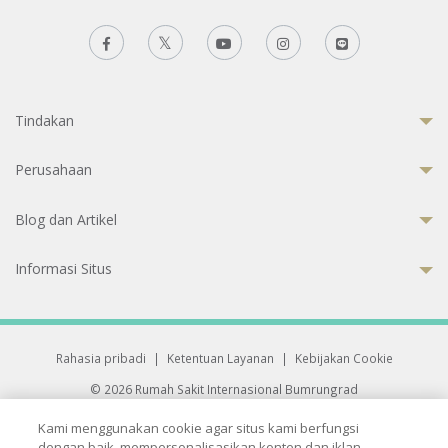
Tindakan
Perusahaan
Blog dan Artikel
Informasi Situs
Rahasia pribadi
|
Ketentuan Layanan
|
Kebijakan Cookie
© 2026 Rumah Sakit Internasional Bumrungrad
Rumah Sakit terakreditasi Joint Commission International (JCI)
Kami menggunakan cookie agar situs kami berfungsi
33 Sukhumvit 3, Wattana, Bangkok 10110 Thailand.
dengan baik, mempersonalisasikan konten dan iklan,