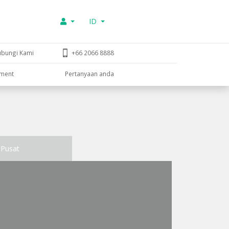
ID
ubungi Kami
+66 2066 8888
tment
Pertanyaan anda
Pusat