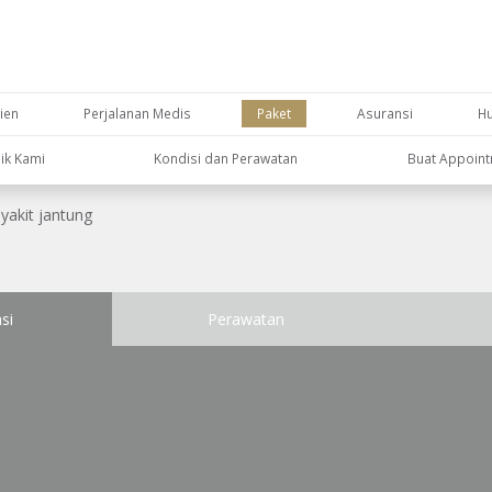
ien
Perjalanan Medis
Paket
Asuransi
H
nik Kami
Kondisi dan Perawatan
Buat Appoin
yakit jantung
si
Perawatan