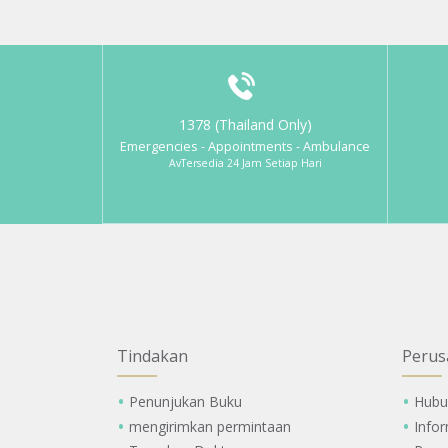
1378 (Thailand Only)
Emergencies - Appointments - Ambulance
AvTersedia 24 Jam Setiap Hari
Tindakan
Perus
Penunjukan Buku
Hubu
mengirimkan permintaan
Info