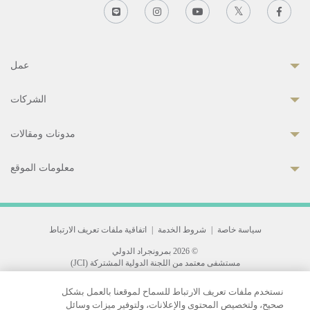
عمل
الشركات
مدونات ومقالات
معلومات الموقع
سياسة خاصة
|
شروط الخدمة
|
اتفاقية ملفات تعريف الارتباط
© 2026 بمرونجراد الدولي
مستشفى معتمد من اللجنة الدولية المشتركة (JCI)
33 Sukhumvit 3, Wattana, Bangkok 10110 Thailand.
نستخدم ملفات تعريف الارتباط للسماح لموقعنا بالعمل بشكل
All rights reserved.
صحيح، ولتخصيص المحتوى والإعلانات، ولتوفير ميزات وسائل