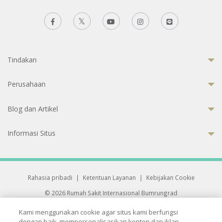
Tindakan
Perusahaan
Blog dan Artikel
Informasi Situs
Rahasia pribadi
|
Ketentuan Layanan
|
Kebijakan Cookie
© 2026 Rumah Sakit Internasional Bumrungrad
Rumah Sakit terakreditasi Joint Commission International (JCI)
Kami menggunakan cookie agar situs kami berfungsi
33 Sukhumvit 3, Wattana, Bangkok 10110 Thailand.
dengan baik, mempersonalisasikan konten dan iklan,