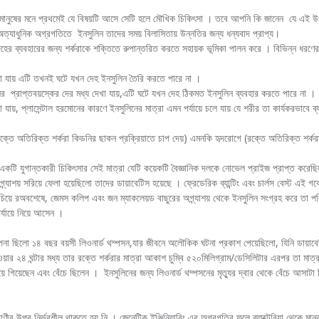
ানুষের মনে প্রথমেই যে বিষয়টি আসে সেটি হলে মৌখিক চিকিৎসা । তবে আপনি কি জানেন যে এই উ
ত্যাধুনিক অগ্রগতিতে ইনসুলিন তাদের সময় বিলাসিতায় উন্নতির জন্য ধন্যবাদ প্রাপ্য।
হের ব্যবহারের জন্য শর্করাকে শক্তিতে রুপান্তরিত করতে সহায়ক ভূমিকা পালন করে । বিভিন্ন ধরণের
খা যায় এটি তখনই ঘটে যখন দেহ ইনসুলিন তৈরি করতে পারে না ।
র প্রাপ্তবয়স্কের দের মধ্য দেখা যায়,এটি ঘটে যখন দেহ ঠিকমত ইনসুলিন ব্যবহার করতে পারে না ।
া যায়, প্লাসেন্টাল হরমোনের কারণে ইনসুলিনের মাত্রা এমন পর্যায়ে চলে যায় যে শরীর তা কার্যকরভাবে 
রক্তে অতিরিক্ত শর্করা কিডনির ছাকন প্রক্রিয়াতে চাপ দেয়) এমনকি হৃদরোগে (রক্তে অতিরিক্ত শর্ক
 একটি যুগান্তকারী চিকিৎসার সেই মাত্রা যেটি কয়েকটি বৈজ্ঞানিক দলকে নোভেল প্রাইজ প্রাপ্ত কর
যাশয় সরিয়ে ফেলা হয়েছিলো তাদের ডায়াবেটিস হয়েছে । ফ্রেডেরিক ব্যান্টিং এবং চার্লস বেস্ট এই গবে
ে বাচিয়ে রঅবশেষে, জেমস কলিপ এবং জন ম্যাকলেয়ড বাছুরের অগ্ন্যাশয় থেকে ইনসুলিন সংগ্রহ করে তা প
র্যায়ে নিয়ে আসেন ।
দ্দীপনা ছিলো ১৪ বছর বয়সী লিওনার্ড থম্পসন,যার জীবনে অলৌকিক ঘটনা প্রকাশ পেয়েছিলো, যিনি ডায়া
 ২৪ ঘন্টার মধ্য তার রক্তে শর্করার মাত্রা আকাশ চুম্বি ৫২০মিলিগ্রাম/ডেসিলিটার এরপর তা মাত্র 
ে গিয়েছেন এবং বেঁচে ছিলেন । ইনসুলিনের জন্য লিওনার্ড থম্পসনের মৃত্যুর দ্বার থেকে বেঁচে আসাট
ীর উপর নির্ভরশীল থাকতে হয় নি । জেনেটিক ইঞ্জিনিয়ারিং এর অগ্রগতির ফলে ব্যাক্টেরিয়া থেকে ম