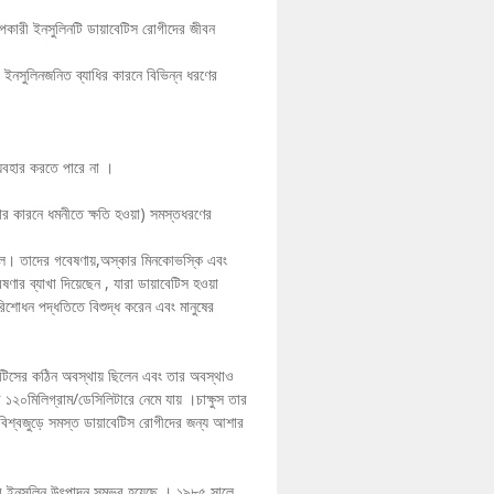
পকারী ইনসুলিনটি ডায়াবেটিস রোগীদের জীবন
 ইনসুলিনজনিত ব্যাধির কারনে বিভিন্ন ধরণের
ব্যবহার করতে পারে না ।
রার কারনে ধমনীতে ক্ষতি হওয়া) সমস্তধরণের
েছিল। তাদের গবেষণায়,অস্কার মিনকোভস্কি এবং
ষণার ব্যাখা দিয়েছেন , যারা ডায়াবেটিস হওয়া
রিশোধন পদ্ধতিতে বিশুদ্ধ করেন এবং মানুষের
বেটিসের কঠিন অবস্থায় ছিলেন এবং তার অবস্থাও
১২০মিলিগ্রাম/ডেসিলিটারে নেমে যায় ।চাক্ষুস তার
া বিশ্বজুড়ে সমস্ত ডায়াবেটিস রোগীদের জন্য আশার
ানব ইনসুলিন উৎপাদন সম্ভব হয়েছে । ১৯৮৫ সালে