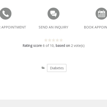
R APPOINTMENT
SEND AN INQUIRY
BOOK APPOI
Rating score
6
of
10
,
based on
2
vote(s)
Diabetes