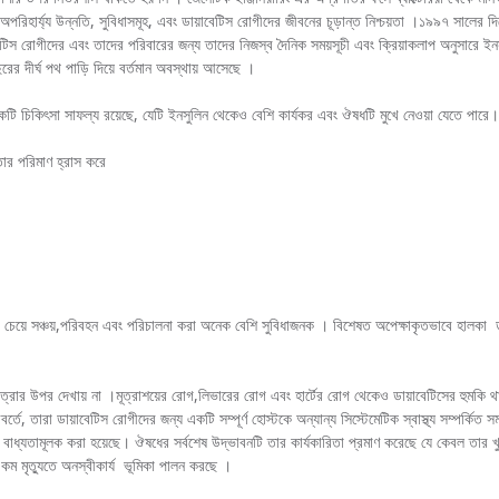
অপরিহার্য্য উন্নতি, সুবিধাসমূহ, এবং ডায়াবেটিস রোগীদের জীবনের চূড়ান্ত নিশ্চয়তা ।১৯৯৭ সালের 
টিস রোগীদের এবং তাদের পরিবারের জন্য তাদের নিজস্ব দৈনিক সময়সূচী এবং ক্রিয়াকলাপ অনুসারে 
ের দীর্ঘ পথ পাড়ি দিয়ে বর্তমান অবস্থায় আসেছে ।
কটি চিকিৎসা সাফল্য রয়েছে, যেটি ইনসুলিন থেকেও বেশি কার্যকর এবং ঔষধটি মুখে নেওয়া যেতে পারে
 তার পরিমাণ হ্রাস করে
েয়ে সঞ্চয়,পরিবহন এবং পরিচালনা করা অনেক বেশি সুবিধাজনক । বিশেষত অপেক্ষাকৃতভাবে হালকা ডা
 মাত্রার উপর দেখায় না ।মূত্রাশয়ের রোগ,লিভারের রোগ এবং হার্টের রোগ থেকেও ডায়াবেটিসের হুম
ে, তারা ডায়াবেটিস রোগীদের জন্য একটি সম্পূর্ণ হোস্টকে অন্যান্য সিস্টেমেটিক স্বাস্থ্য সম্পর্কিত সমস
ি বাধ্যতামূলক করা হয়েছে। ঔষধের সর্বশেষ উদ্ভাবনটি তার কার্যকারিতা প্রমাণ করেছে যে কেবল তার খ
 কম মৃত্যুতে অনস্বীকার্য ভূমিকা পালন করছে ।