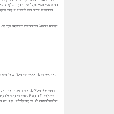
দিকে ইনসুলিনের পুরাতন আবিষ্কার গুলো মানব দেহের
ইনসুলিন গ্রহণের উপযোগী করে তাদের জীবনমানকে
। এই নতুন উদ্ভাবিত ডায়াবেটিসের ঔষধটির বিভিন্ন
য়াবেটিস রোগীদের মধ্য দত্তক গ্রহন দ্রুত এবং
কি থাকে । যার কারনে আজ ডায়াবেটিসের ঔষধ কেবল
্যাগুলি সম্বোধন করছে, নিয়ন্ত্রণকারী কর্তৃপক্ষের
ুব কম পার্শ্ব প্রতিক্রিয়াই নয় এটি ডায়াবেটিসজনিত