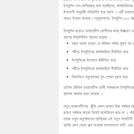
ইনসুলিন পেন আবিষ্কার করা হয়েছিলো, কার্যকারিতার 
উপযোগী অনুয়ায়ী পরিবর্তিত হয়ে আসে । এটি ডায়াবে
আরও উন্নত করেছে। প্রকৃতপক্ষে, ইনসুলিন ১০০ বছর
ইনসুলিন ছাড়াও ডায়াবেটিস রোগীদের জন্য উজ্জ্বল এ
ধরনের নিম্নলিখিত প্রভাব রয়েছে :-
যকৃত দ্বারা রক্তে যে পরিমান শর্করা মুক্ত হয়
শরীরে ইনসুলিনের কার্যকারিতা দীর্ঘায়িত করে
ইনসুলিনের উৎপাদন উদ্দীপিত করে
শরীরে ইনসুলিনের কার্যকারিতা দীর্ঘায়িত করে
কিডনিতে গ্লুকোজের পুন-শোষন হ্রাস করে
এইসব মৌখিক ডায়াবেটিক রোধী ঔষধগুলো ইনসুলিনের চ
ব্যাপক আকার ধারণ করেছে ।
তবুও,ডায়াবেটিসের ঝুঁকি কেবল রক্তে উচ্চ শর্করার
রক্তে শর্করার মাত্রা নিয়েই মনোনিবেশ করে না । পরিবর্ত
দ্বারা ওষুধ অনুমোদনের প্রক্রিয়া এই নতুন পদ্ধতিট
হার্টের রোগ থেকে অল্প সংখ্যক হাসপাতালে ভর্তি এবং