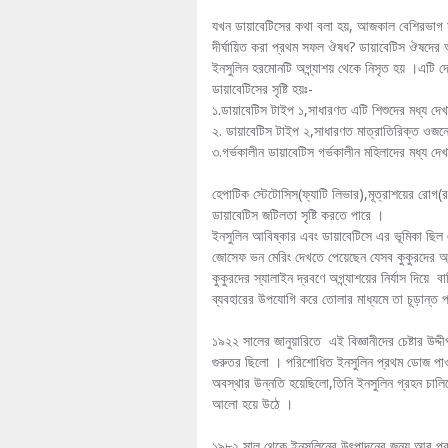
যখন ডায়াবেটিসের কথা বলা হয়, আজকাল বেশিরভাগ ম
দীর্ঘায়িত করা প্রথম সফল ঔষধ? ডায়াবেটিস ঔষদের অ
ইনসুলিন হরমোনটি অগ্ন্যাশয় থেকে নিসৃত হয় ।এটি দে
ডায়াবেটিসের সৃষ্টি হয়ঃ-
১.ডায়াবেটিস টাইপ ১,সাধারণত এটি শিশুদের মধ্য দে
২. ডায়াবেটিস টাইপ ২,সাধারণত মাত্রাতিরিক্ত ওজনে
৩.গর্ভকালীন ডায়াবেটিস গর্ভকালীন মহিলাদের মধ্য দেখ
হেপাটিক স্টেটোসিস(ফ্যাটি লিভার),মূত্রাশয়ের রোগ(
ডায়াবেটিস জটিলতা সৃষ্টি করতে পারে ।
ইনসুলিন আবিষ্কার এবং ডায়াবেটিসে এর ভূমিকা ছিল
জোসেফ ভন মেরিং দেখতে পেয়েছেন যেসব কুকুরদের অগ্ন্
কুকুরদের স্যালাইন দ্রবণে অগ্ন্যাশয়ের নির্যাস দিয়
ব্যবহারের উপযোগি করে তোলার মাধ্যমে তা চূড়ান্ত প
১৯২২ সালের জানুয়ারিতে এই বিজ্ঞানীদের চেষ্টার উ
গুরুতর ছিলো । পরিশোধিত ইনসুলিন প্রথম ডোজ পাওয়ার
অবস্থার উন্নতি হয়েছিলো,তিনি ইনসুলিন গ্রহন চালিয়
আলো হয়ে উঠে ।
১৯৮২ সাল থেকে ইনসুলিনের উৎপাদনের জন্য আর প্রাণ