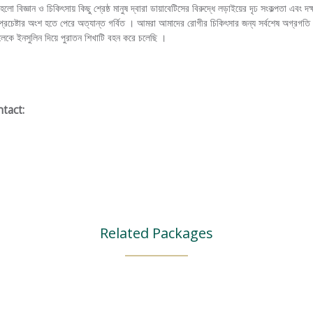
 বিজ্ঞান ও চিকিৎসায় কিছু শ্রেষ্ঠ মানুষ দ্বারা ডায়াবেটিসের বিরুদ্ধে লড়াইয়ের দৃঢ সংকল্পতা এবং দ
প্রচেষ্টার অংশ হতে পেরে অত্যান্ত গর্বিত । আমরা আমাদের রোগীর চিকিৎসার জন্য সর্বশেষ অগ্রগত
েলেকে ইনসুলিন দিয়ে পুরাতন শিখাটি বহন করে চলেছি ।
tact:
Related Packages