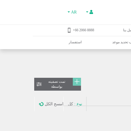
AR
ل بنا
8888 2066 66+
تحديد موعد
استفسار
تمت تصفيته
بواسطة
نوع :
كل
امسح الكل