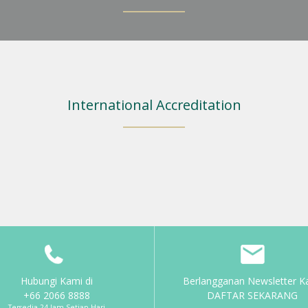
International Accreditation
Hubungi Kami di
Berlangganan Newsletter K
+66 2066 8888
DAFTAR SEKARANG
Tersedia 24 Jam Setiap Hari