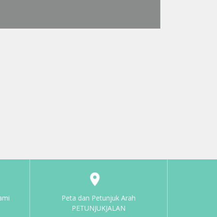
ami
Peta dan Petunjuk Arah
PETUNJUKJALAN