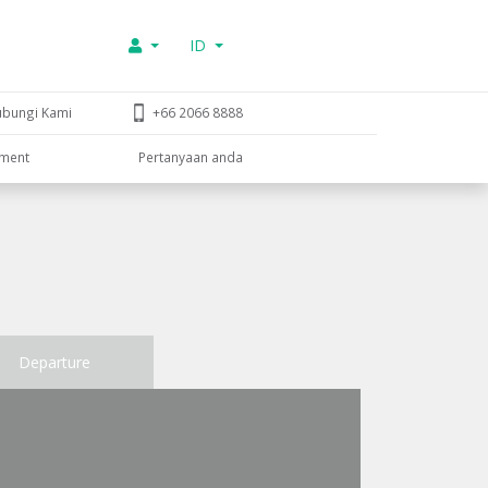
ID
ubungi Kami
+66 2066 8888
tment
Pertanyaan anda
Departure