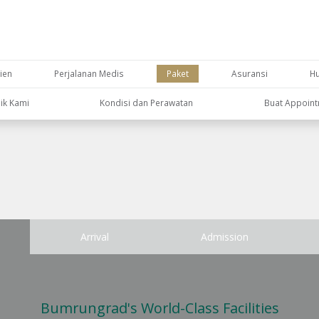
ien
Perjalanan Medis
Paket
Asuransi
H
nik Kami
Kondisi dan Perawatan
Buat Appoin
Arrival
Admission
Bumrungrad's World-Class Facilities