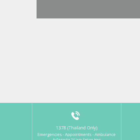
1378 (Thailand Only)
Emergencies - Appointments - Ambulance
AvTersedia 24 Jam Setiap Hari