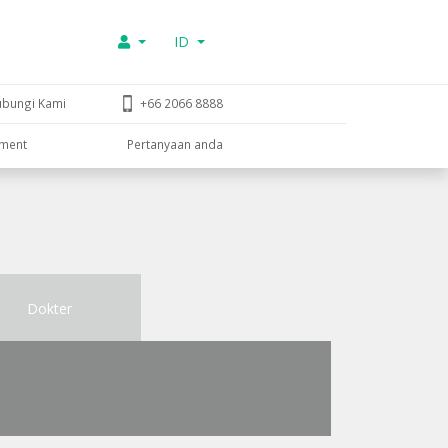
ID
ubungi Kami
+66 2066 8888
tment
Pertanyaan anda
Dokter