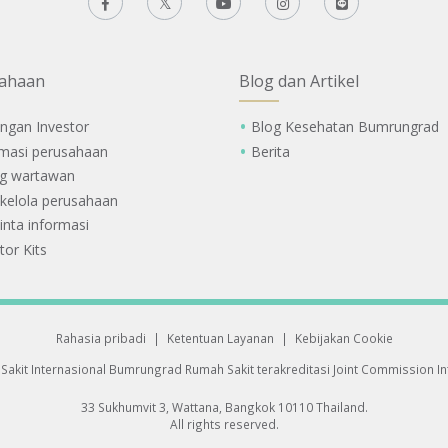
ahaan
Blog dan Artikel
ngan Investor
Blog Kesehatan Bumrungrad
rmasi perusahaan
Berita
g wartawan
 kelola perusahaan
nta informasi
tor Kits
Rahasia pribadi
|
Ketentuan Layanan
|
Kebijakan Cookie
Sakit Internasional Bumrungrad
Rumah Sakit terakreditasi Joint Commission Int
33 Sukhumvit 3, Wattana, Bangkok 10110 Thailand.
All rights reserved.