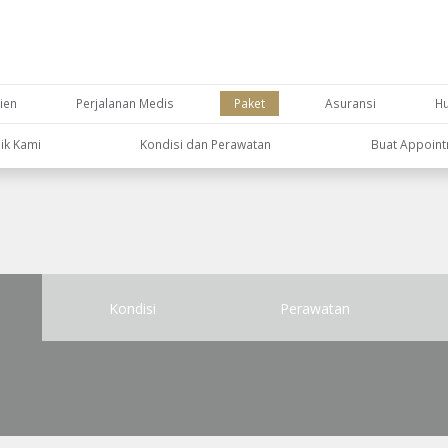
ien
Perjalanan Medis
Paket
Asuransi
H
nik Kami
Kondisi dan Perawatan
Buat Appoin
Kondisi
Perawatan