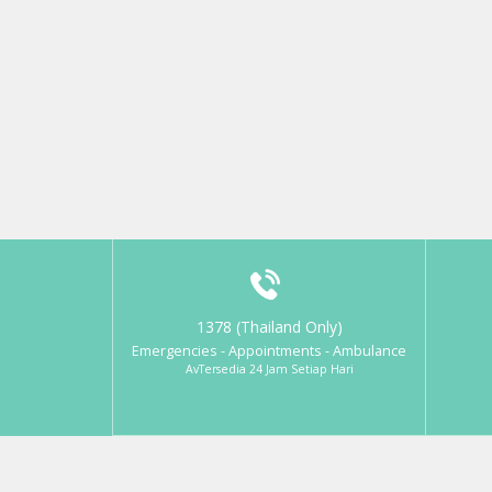
1378 (Thailand Only)
Emergencies - Appointments - Ambulance
AvTersedia 24 Jam Setiap Hari