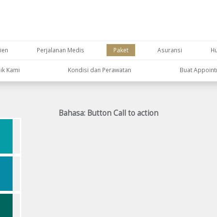
ien
Perjalanan Medis
Paket
Asuransi
H
nik Kami
Kondisi dan Perawatan
Buat Appoin
Bahasa: Button Call to action