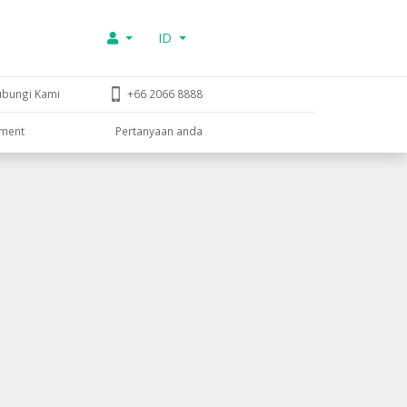
ID
ubungi Kami
+66 2066 8888
tment
Pertanyaan anda