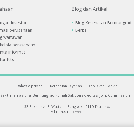
ahaan
Blog dan Artikel
ngan Investor
Blog Kesehatan Bumrungrad
rmasi perusahaan
Berita
g wartawan
 kelola perusahaan
nta informasi
tor Kits
Rahasia pribadi
|
Ketentuan Layanan
|
Kebijakan Cookie
Sakit Internasional Bumrungrad
Rumah Sakit terakreditasi Joint Commission Int
33 Sukhumvit 3, Wattana, Bangkok 10110 Thailand.
All rights reserved.