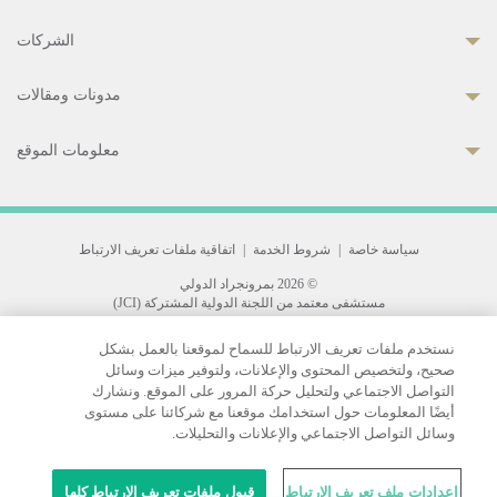
الشركات
مدونات ومقالات
معلومات الموقع
سياسة خاصة
|
شروط الخدمة
|
اتفاقية ملفات تعريف الارتباط
© 2026 بمرونجراد الدولي
مستشفى معتمد من اللجنة الدولية المشتركة (JCI)
33 Sukhumvit 3, Wattana, Bangkok 10110 Thailand.
نستخدم ملفات تعريف الارتباط للسماح لموقعنا بالعمل بشكل
All rights reserved.
صحيح، ولتخصيص المحتوى والإعلانات، ولتوفير ميزات وسائل
التواصل الاجتماعي ولتحليل حركة المرور على الموقع. ونشارك
أيضًا المعلومات حول استخدامك موقعنا مع شركائنا على مستوى
وسائل التواصل الاجتماعي والإعلانات والتحليلات.
إعدادات ملف تعريف الارتباط
قبول ملفات تعريف الارتباط كلها