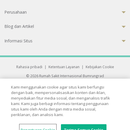
Perusahaan
Blog dan Artikel
Informasi Situs
Rahasia pribadi
|
Ketentuan Layanan
|
Kebijakan Cookie
© 2026 Rumah Sakit Internasional Bumrungrad
Rumah Sakit terakreditasi Joint Commission International (JCI)
Kami menggunakan cookie agar situs kami berfungsi
33 Sukhumvit 3, Wattana, Bangkok 10110 Thailand.
dengan baik, mempersonalisasikan konten dan iklan,
All rights reserved.
menyediakan fitur media sosial, dan menganalisis trafik
kami. Kami juga berbagi informasi tentang penggunaan
situs kami oleh Anda dengan mitra media sosial,
periklanan, dan analisis kami.