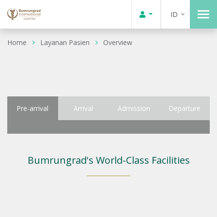
ID
Home
Layanan Pasien
Overview
Pre-arrival
Arrival
Admission
Departure
Bumrungrad's World-Class Facilities