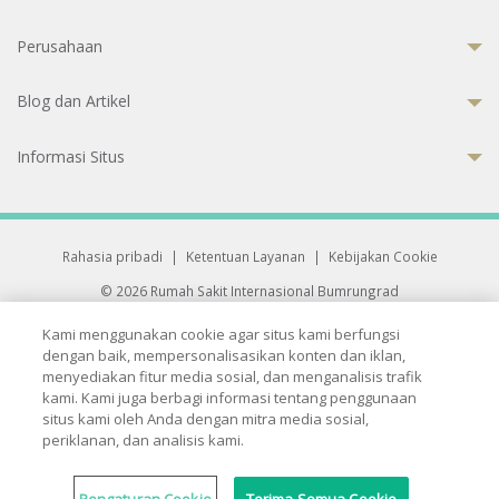
Perusahaan
Blog dan Artikel
Informasi Situs
Rahasia pribadi
|
Ketentuan Layanan
|
Kebijakan Cookie
© 2026 Rumah Sakit Internasional Bumrungrad
Rumah Sakit terakreditasi Joint Commission International (JCI)
Kami menggunakan cookie agar situs kami berfungsi
33 Sukhumvit 3, Wattana, Bangkok 10110 Thailand.
dengan baik, mempersonalisasikan konten dan iklan,
All rights reserved.
menyediakan fitur media sosial, dan menganalisis trafik
kami. Kami juga berbagi informasi tentang penggunaan
situs kami oleh Anda dengan mitra media sosial,
periklanan, dan analisis kami.