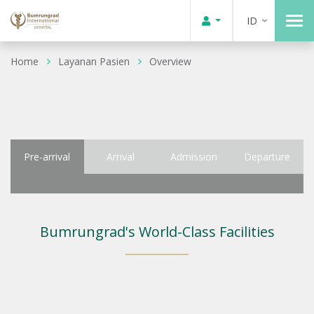
ID
Home
Layanan Pasien
Overview
Pre-arrival
Arrival
Admission
Departure
Bumrungrad's World-Class Facilities