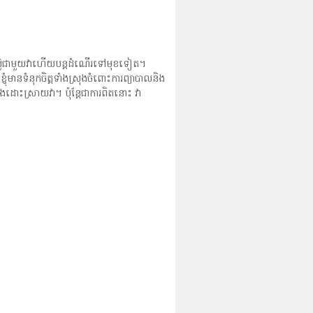
តស៊ូជាមួយវាហើយបន្តដំណើរទៅមុខទៀត។
្ញុំមានទំនុកចិត្តទាំងស្រុងចំពោះការព្យាបាលនិង
ដោះស្រាយវា។ ប៉ុន្តែជាការពិតនោះ វា