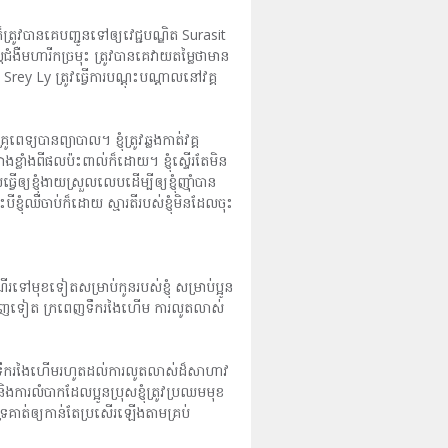
រូវបានគេបញ្ជូនទៅឲ្យវេជ្ជបណ្ឌិត Surasit
តជំងឺមហារីកច្រមុះ ត្រូវបានគេវាយតម្លៃថាមាន
ey Ly ត្រូវធ្វើការបណ្ដុះបណ្ដាលនៅវគ្គ
ទ្យបានព្យាបាល។ ខ្ញុំត្រូវឆ្លងកាត់វគ្គ
៉ាងខ្លាំងពីផលប៉ះពាល់ក៏ដោយ។ ខ្ញុំស្ទើរតែមិន
ើឲ្យខ្ញុំងាយស្រួលលេបដើម្បីឲ្យខ្ញុំញ៉ាំបាន
ីខ្ញុំឈឺចាប់ក៏ដោយ ស្មារតីរបស់ខ្ញុំមិនដែលចុះ
រទៅមុខទៀតសម្រាប់កូនរបស់ខ្ញុំ សម្រាប់ប្អូន
ិចលង់វិញទៀត ក្រពេញទឹករងៃហើម ការលូតលាស់
ពីក្រពេញទឹករងៃហើមរហូតដល់ការលូតលាស់ដ៏សាហាវ
និងការលំបាកដែលប្អូនប្រុសខ្ញុំត្រូវប្រឈមមុខ
ាំទ្រគាត់ឲ្យកាន់តែប្រសើរឡើងតាមគ្រប់