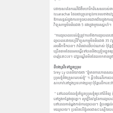
ដោយសារតែករណីជំងឺមហារីកពិសេសរបស់នាងទាមទ
Issarachai ដែលជាគ្រូពេទ្យឯកទេសខាងវេជ្ជសាស្
ឱកាសខ្ពស់ក្នុងការទទួលបានជោគជ័យក្នុងការ
វិទ្យុសកម្មមិនតិចជាង 5 ដងក្នុងមួយសប្តាហ៍។
“ការព្យាបាលរបស់ខ្ញុំត្រូវការទាំងការព្យាបាលដ
ព្យាបាលដោយប្រើវិទ្យុសកម្មមិនតិចជាង 35 វគ្គ
អាចផឹកទឹកបាន។ វាពិតជាឈឺចាប់ណាស់ ប៉ុន្តែខ្ញុំ
ច្រើនតាមដែលអាចធ្វើទៅបាននិងត្រៀមខ្លួនឲ្យបានរ
ចាញ់នោះទេ។ វេជ្ជបណ្ឌិតមិនដែលខកខានក្នុងការ
ពីបងស្រីទៅប្អូនប្រុស
Srey Ly បាននិយាយថា “ខ្ញុំមានការកោតសរសើរយ៉
ប្រុសខ្ញុំនិងគ្រួសាររបស់ខ្ញុំ” ។ អ្វីៗដ
សាហាវនៅក្នុងប្រហោងច្រមុះប៉ុន្តែលើកនេះ
“ នៅពេលដែលខ្ញុំនាំប្អូនប្រុសខ្ញុំឲ្យទៅពិន
នៅក្នុងកន្លែងដូចគ្នា។ សូម្បីតែវគ្គនៃការព្យាប
នៅពេលគាត់ឆ្លងកាត់ការព្យាបាល។ ខ្ញុំបានផ្តល់ក
មធ្យោបាយ។ ប្រសិនបើខ្ញុំអាចជាសះស្បើយបាន