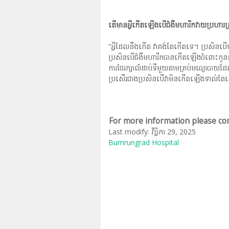
តើមានអ្វីកើតឡើងបើជំងឺមហារីកវាយប្រហារគ
“អ្វីដែលនឹងកើត វាគង់តែកើតទេ។ ប្រសិន
ប្រសិនបើជំងឺមហារីកបានកើតឡើងចំពោះកូនខ្ញុំដូច
ការថែរក្សាលំដាប់ទីមួយតាមគ្រប់មធ្យោបាយដ
ប្រសើរជាងប្រសិនបើវាមិនកើតឡើងទាល់
For more information please con
Last modify: វិច្ឆិកា 29, 2025
Bumrungrad Hospital