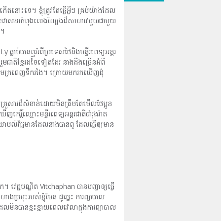
ានកើតនោះទេ។ ខ្ញុំត្រូវតែធ្វើអ្វីៗ គ្រប់យ៉ាងដែល
ដូចជាជោគវាសនាកំពុងលេងល្បែងដ៏សាហាវមួយជាមួយ
រ។
 ធ្លាប់បានឮអំពីប្រទេសថៃនិងមន្ទីរពេទ្យអន្តរ
រួមជាតិខ្មែរដទៃទៀតដែរ នាងដឹងច្រើនអំពី
ហើមក្រពេញទឹករងៃ។ ក្រោយមករកឃើញដុំ
ចឹមគ្រួសារដ៏សំខាន់ដោយមិនត្រឹមតែមើលថែប្អូន
តិ៍ឈ្មោះមន្ទីរពេទ្យអន្តរជាតិបាំរុងរ៉ាត
ួយយោបល់វិជ្ជមានដែលនាងបានឮ ដែលធ្វើឲ្យមាន
។ វេជ្ជបណ្ឌិត Vitchaphan បានបញ្ជាឲ្យធ្វើ
ច្រមុះរបស់ខ្ញុំមែន ដូច្នេះ ការព្យាបាល
មដែលមិនបានខ្ជះខ្ជាយពេលវេលាក្នុងការព្យាបាល