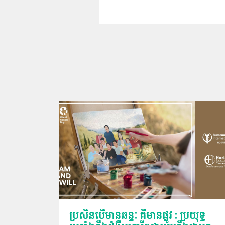
ប្រសិនបើមានឆន្ទៈ គឺមានផ្លូវ : ប្រយុទ្ធ