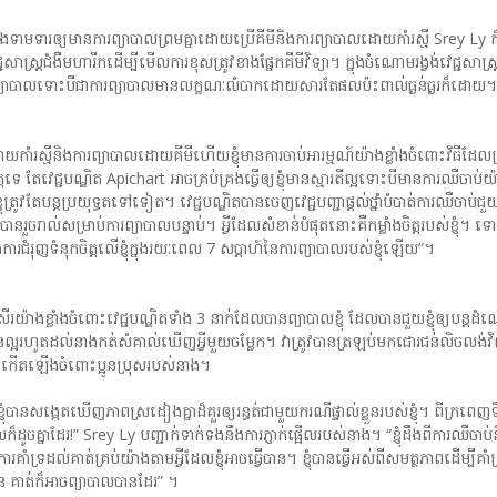
ារឲ្យមានការព្យាបាលព្រមគ្នាដោយប្រើគីមីនិងការព្យាបាលដោយកាំរស្មី Srey Ly ក៏ត្
ត្រជំងឺមហារីកដើម្បីមើលការខុសត្រូវខាងផ្នែកគីមីវិទ្យា។ ក្នុងចំណោមរង្វង់វេជ្ជសាស្រ្
ព្យាបាលទោះបីជាការព្យាបាលមានលក្ខណៈលំបាកដោយសារតែផលប៉ះពាល់ធ្ងន់ធ្ងរក៏ដោយ។ Sr
ោយកាំរស្មីនិងការព្យាបាលដោយគីមីហើយខ្ញុំមានការចាប់អារម្មណ៍យ៉ាងខ្លាំងចំពោះវិធីដែលគ្រូពេ
ទេ តែវេជ្ជបណ្ឌិត Apichart អាចគ្រប់គ្រងធ្វើឲ្យខ្ញុំមានស្មារតីល្អទោះបីមានការឈឺចាប់យ
ត្រូវតែបន្តប្រយុទ្ធតទៅទៀត។ វេជ្ជបណ្ឌិតបានចេញវេជ្ជបញ្ជាផ្ដល់ថ្នាំបំបាត់ការឈឺចាប់ជួយធ្វ
ួចរាល់សម្រាប់ការព្យាបាលបន្ទាប់។ អ្វីដែលសំខាន់បំផុតនោះគឺកម្លាំងចិត្តរបស់ខ្ញុំ។ ទោះប
ជំរុញទំនុកចិត្តលើខ្ញុំក្នុងរយៈពេល 7 សប្តាហ៍នៃការព្យាបាលរបស់ខ្ញុំឡើយ”។
ាងខ្លាំងចំពោះវេជ្ជបណ្ឌិតទាំង 3 នាក់ដែលបានព្យាបាលខ្ញុំ ដែលបានជួយខ្ញុំឲ្យបន្តដំណើ
ំណើរការបានល្អរហូតដល់នាងកត់សំគាល់ឃើញអ្វីមួយចម្លែក។ វាត្រូវបានត្រឡប់មកជោរជន់ល
វាកើតឡើងចំពោះប្អូនប្រុសរបស់នាង។
ិត្យ ខ្ញុំបានសង្កេតឃើញភាពស្រដៀងគ្នាដ៏គួរឲ្យរន្ធត់ជាមួយករណីផ្ទាល់ខ្លួនរបស់ខ្ញុំ។ 
ាលក៏ដូចគ្នាដែរ!” Srey Ly បញ្ជាក់ទាក់ទងនឹងការភ្ញាក់ផ្អើលរបស់នាង។ “ខ្ញុំដឹងពីការឈឺចាប់
ារគាំទ្រដល់គាត់គ្រប់យ៉ាងតាមអ្វីដែលខ្ញុំអាចធ្វើបាន។ ខ្ញុំបានធ្វើអស់ពីសមត្ថភាពដើម្បីគ
 គាត់ក៏អាចព្យាបាលបានដែរ” ។