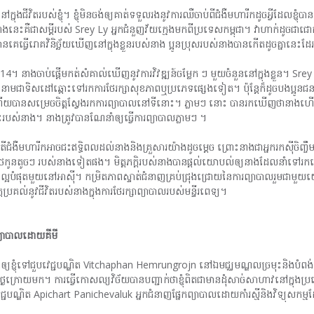
ងនៅក្នុងជីវិតរបស់ខ្ញុំ។ ខ្ញុំមិនចង់ឲ្យគាត់ទទួលរងនូវការឈឺចាប់ពីជំងឺមហារីកដូចអ្វីដែលខ្ញុំប
់” ។ ទាំងនេះគឺជាសម្ដីរបស់ Srey Ly អ្នកជំនួញវ័យក្មេងមកពីប្រទេសកម្ពុជា។ វាហាក់
វបានគេធ្វើរោគវិនិច្ឆ័យឃើញនៅក្នុងខ្លួនរបស់នាង ប្អូនប្រុសរបស់នាងបានកើតដូចគ្នានេះដែ
14។ នាងចាប់ផ្តើមកត់សំគាល់ឃើញនូវការវិវឌ្ឍន៍ចម្លែក ៗ មួយចំនួននៅក្នុងខ្លួន។ Srey Ly
នុងនាមជាទិសដៅឆ្ពោះទៅរកការថែរក្សាសុខភាពឬប្រភេទផ្សេងទៀត។ ប៉ុន្តែក៏ដូចបងប្អូនជន
ើយបានសម្រេចចិត្តស្វែងរកការព្យាបាលនៅទីនោះ។ ភ្លាមៗ នោះ បានរកឃើញថានាង
ះរបស់នាង។ នាងត្រូវបានណែនាំឲ្យធ្វើការព្យាបាលភ្លាមៗ ។
ំងថាតើជំងឺមហារីកអាចជះឥទ្ធិពលដល់នាងនិងគ្រួសារយ៉ាងដូចម្តេច ព្រោះនាងជាអ្នករកស៊ីចិញ្
ែកូនតូចៗ របស់នាងទៀតផង។ មិត្តភក្ដិរបស់នាងបានផ្ដល់យោបល់ឲ្យនាងដែលនាំទៅរកឃើញកេរ្
៏ល្អបំផុតមួយនៅអាស៊ី។ កម្រិតភាពស្ទាត់ជំនាញគ្រប់ជ្រុងជ្រោយនៃការព្យាបាលរួមជាម
្រគល់នូវជីវិតរបស់នាងក្នុងការថែរក្សាព្យាបាលរបស់មន្ទីរពេទ្យ។
ព្យាបាលដោយគីមី
ំឲ្យខ្ញុំទៅជួបវេជ្ជបណ្ឌិត Vitchaphan Hemrungrojn នៅឯមជ្ឈមណ្ឌលច្រមុះនិងបំពង់ក
ក្រោយមក។ ការធ្វើកោសល្យវិច័យបានបញ្ជាក់ថាខ្ញុំពិតជាមានដុំសាច់សាហាវនៅក្នុងប្រហោង
េជ្ជបណ្ឌិត Apichart Panichevaluk អ្នកជំនាញផ្នែកព្យាបាលដោយកាំរស្មីនិងវិទ្យុសកម្