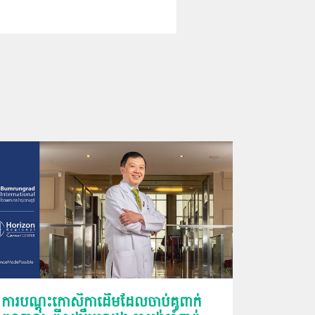
ការបណ្ដុះកោសិកាដើមដែលចាប់គូពាក់