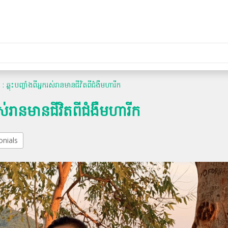
 : ឆ្លុះបញ្ចាំងពីអ្នករស់រានមានជីវិតពីជំងឺមហារីក
នករស់រានមានជីវិតពីជំងឺមហារីក
onials