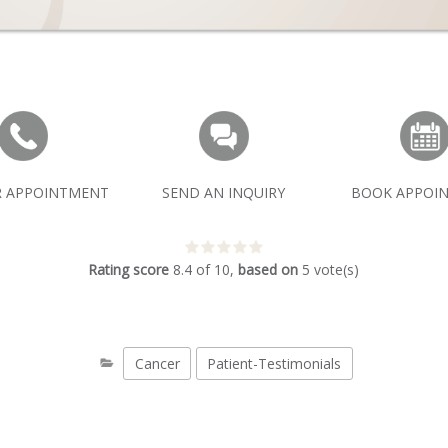
R APPOINTMENT
SEND AN INQUIRY
BOOK APPOI
Rating score
8.4
of
10
,
based on
5
vote(s)
Cancer
Patient-Testimonials