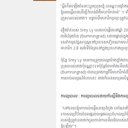
“អ្វីកើតឡើងចំពោះប្អូនប្រុសខ្ញុំ បានឆ្លុះបញ្ចាំ
ខ្ញុំអាចធ្វើបានដើម្បីកំចាត់ជំងឺមហារីកគាត
គ្រួសាររបស់នាង។ បន្ទាប់ពីមហារីកច្រមុះត្រូ
រឿងរ៉ាវរបស់ Srey Ly បានចាប់ផ្តើមនៅឆ្នាំ 20
ជាតិបាំរុងរ៉ាត (Bumrungrad) ដោយផ្ទាល់ក្
សេវាកម្មវេជ្ជសាស្រ្តនៅប្រទេសវៀតណាមហ
មហារីក 2.8 សង់ទីម៉ែត្រនៅក្នុងប្រហោងច្រមុ
ប៉ុន្តែ Srey Ly មានការព្រួយបារម្ភយ៉ាងខ្លា
ប្រុសរបស់នាងប៉ុណ្ណោះទេប៉ុន្តែថែមទាំងមើលថ
(Bumrungrad) ជាគម្រោងកម្មវិធីមហារីកធំដ
ការចាប់អារម្មណ៍បែបនេះ នាងក៏បានសម្រេចចិត្តប
ការព្យាបាល : ការព្យាបាលដោយកាំរស្មីនិងការ
“នៅពេលខ្ញុំមកដល់មន្ទីរពេទ្យដំបូង គេណែនា
កោសល្យវិច័យដែលផ្តល់លទ្ធផលប្រហែលប្រាំថ្ងៃ
របស់ខ្ញុំត្រូវបានដាក់ចូលកាន់ការមើលថែរបស់វ
ខ្ញុំឡើយ”។ ​