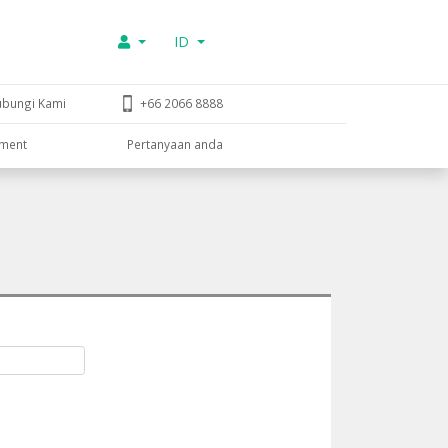
ID
ubungi Kami
+66 2066 8888
tment
Pertanyaan anda