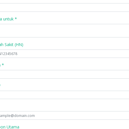
a untuk *
 Sakit (HN)
 *
*
pon Utama