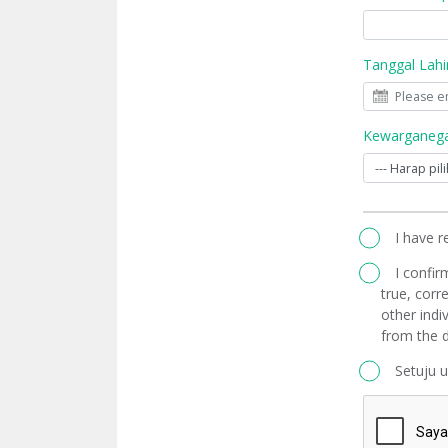
Tanggal Lahi
Kewarganega
I have 
I confir
true, corre
other indi
from the d
Setuju 