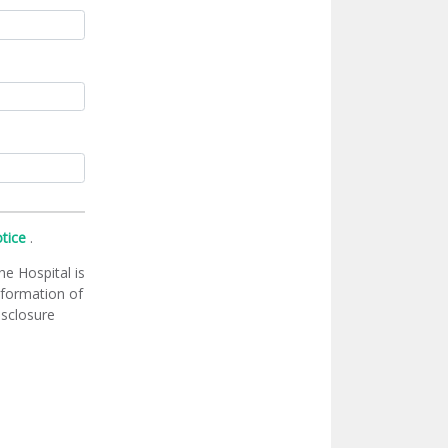
otice
.
he Hospital is
information of
isclosure