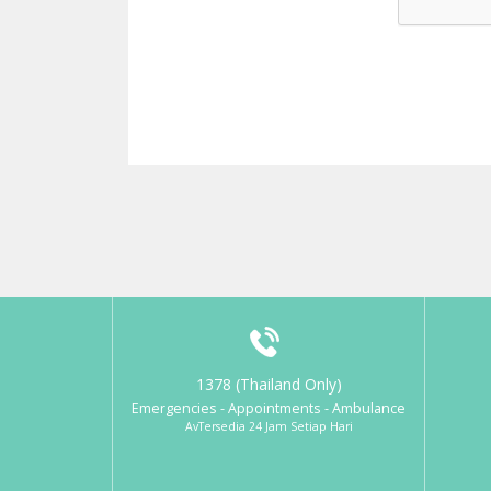
1378 (Thailand Only)
Emergencies - Appointments - Ambulance
AvTersedia 24 Jam Setiap Hari