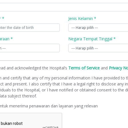
r *
Jenis Kelamin *
raan *
Negara Tempat Tinggal *
read and acknowledged the Hospital’s
Terms of Service
and
Privacy N
m and certify that any of my personal information I have provided to t
ct and present. I also certify that I have a legal right to disclose any 
viduals to the Hospital, or I have notified or obtained consent to the d
ata subject thereof.
untuk menerima penawaran dan layanan yang relevan