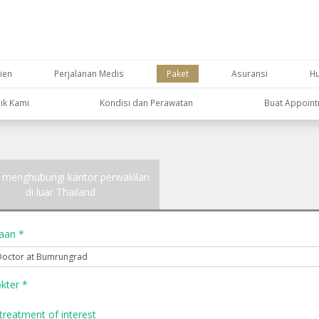
ien
Perjalanan Medis
Paket
Asuransi
H
nik Kami
Kondisi dan Perawatan
Buat Appoin
 menghubungi kantor perwakilan
di luar Thailand
yaan *
kter *
treatment of interest