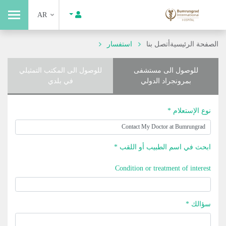
AR
الصفحة الرئيسية
أتصل بنا
استفسار
للوصول الى مستشفى
للوصول الى المكتب التمثيلي
بمرونجراد الدولي
في بلدي
نوع الإستعلام *
ابحث في اسم الطبيب أو اللقب *
Condition or treatment of interest
سؤالك *