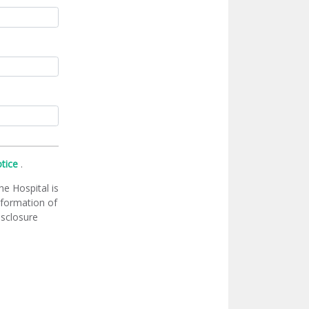
otice
.
he Hospital is
information of
isclosure