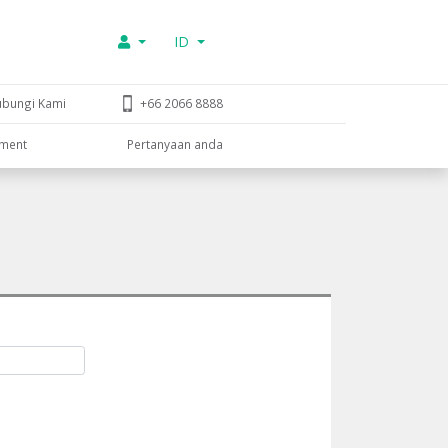
ID
ubungi Kami
+66 2066 8888
tment
Pertanyaan anda