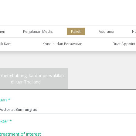
ien
Perjalanan Medis
Paket
Asuransi
H
nik Kami
Kondisi dan Perawatan
Buat Appoin
 menghubungi kantor perwakilan
di luar Thailand
yaan *
kter *
treatment of interest