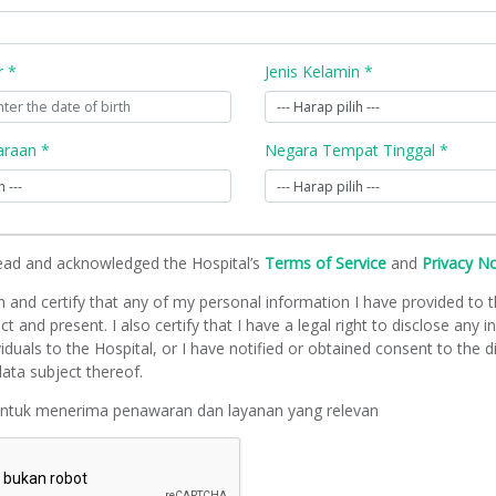
r *
Jenis Kelamin *
raan *
Negara Tempat Tinggal *
read and acknowledged the Hospital’s
Terms of Service
and
Privacy N
m and certify that any of my personal information I have provided to t
ct and present. I also certify that I have a legal right to disclose any 
viduals to the Hospital, or I have notified or obtained consent to the d
ata subject thereof.
untuk menerima penawaran dan layanan yang relevan