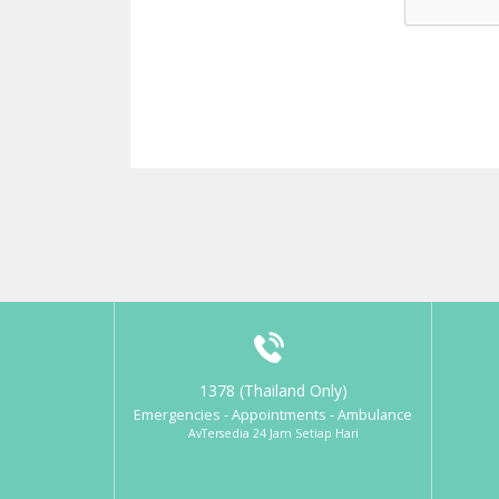
1378 (Thailand Only)
Emergencies - Appointments - Ambulance
AvTersedia 24 Jam Setiap Hari