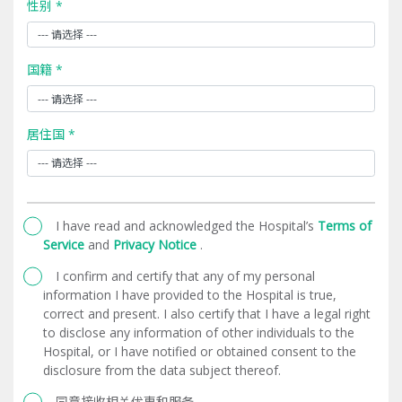
性别 *
国籍 *
居住国 *
I have read and acknowledged the Hospital’s
Terms of
Service
and
Privacy Notice
.
I confirm and certify that any of my personal
information I have provided to the Hospital is true,
correct and present. I also certify that I have a legal right
to disclose any information of other individuals to the
Hospital, or I have notified or obtained consent to the
disclosure from the data subject thereof.
同意接收相关优惠和服务