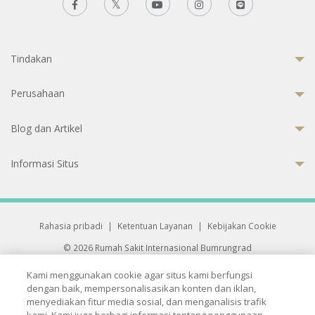
Tindakan
Perusahaan
Blog dan Artikel
Informasi Situs
Rahasia pribadi
|
Ketentuan Layanan
|
Kebijakan Cookie
© 2026 Rumah Sakit Internasional Bumrungrad
Rumah Sakit terakreditasi Joint Commission International (JCI)
Kami menggunakan cookie agar situs kami berfungsi
33 Sukhumvit 3, Wattana, Bangkok 10110 Thailand.
dengan baik, mempersonalisasikan konten dan iklan,
All rights reserved.
menyediakan fitur media sosial, dan menganalisis trafik