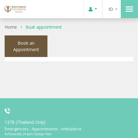
ID
Home
Buat appointment
Book an
Appointment
1378 (Thailand Only)
Emergencies - Appointments - Ambulance
AvTersedia 24 Jam Setiap Hari