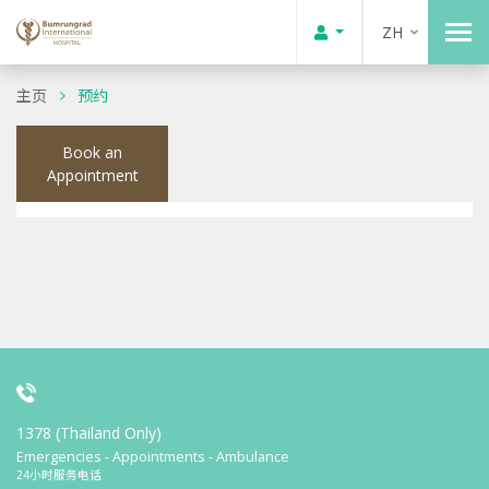
ZH
主页
预约
Book an
Appointment
1378 (Thailand Only)
Emergencies - Appointments - Ambulance
24小时服务电话