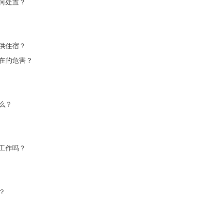
何处置？
供住宿？
在的危害？
么？
工作吗？
？