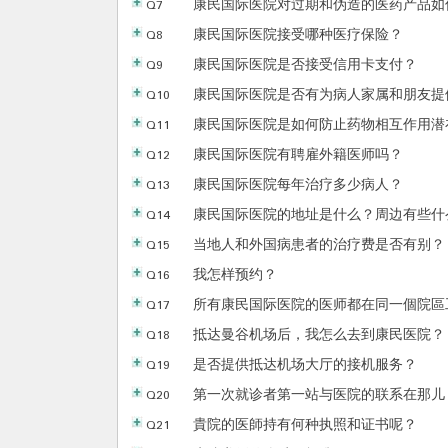
Q7
康民国际医院对过期和伪造的医药产品如
Q8
康民国际医院接受哪种医疗保险？
Q9
康民国际医院是否接受信用卡支付？
Q10
康民国际医院是否有为病人家属和朋友提
Q11
康民国际医院是如何防止药物相互作用潜
Q12
康民国际医院有聘雇外籍医师吗？
Q13
康民国际医院每年治疗多少病人？
Q14
康民国际医院的地址是什么？周边有些什
Q15
当地人和外国病患者的治疗费是否有别？
Q16
我怎样预约？
Q17
所有康民国际医院的医师都在同一個院區
Q18
抵达曼谷机场后，我怎么去到康民医院？
Q19
是否提供抵达机场大厅的接机服务？
Q20
第一次就诊者第一站与医院的联系在那儿
Q21
貴院的医師持有何种执照和证书呢？