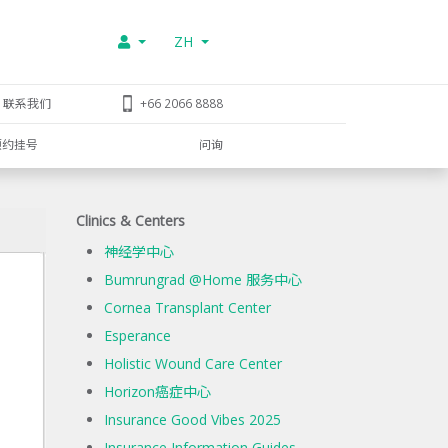
ZH
联系我们
+66 2066 8888
预约挂号
问询
Clinics & Centers
神经学中心
Bumrungrad @Home 服务中心
Cornea Transplant Center
Esperance
Holistic Wound Care Center
Horizon癌症中心
Insurance Good Vibes 2025
Insurance Information Guides