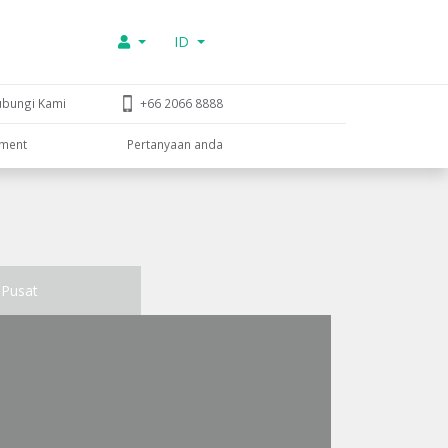
ID
ubungi Kami
+66 2066 8888
tment
Pertanyaan anda
Pusat