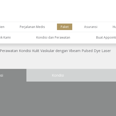
ien
Perjalanan Medis
Paket
Asuransi
H
nik Kami
Kondisi dan Perawatan
Buat Appoin
Perawatan Kondisi Kulit Vaskular dengan Vbeam Pulsed Dye Laser
si
Kondisi