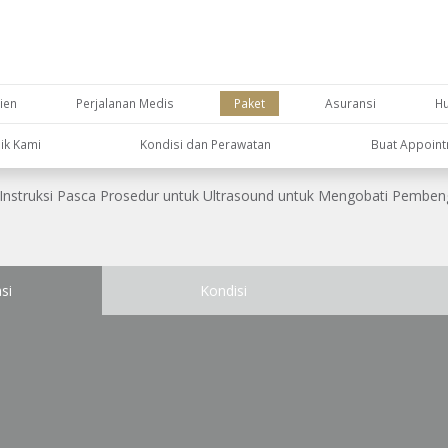
ien
Perjalanan Medis
Paket
Asuransi
H
nik Kami
Kondisi dan Perawatan
Buat Appoin
Instruksi Pasca Prosedur untuk Ultrasound untuk Mengobati Pembe
si
Kondisi