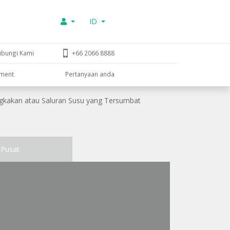
ID
ubungi Kami
+66 2066 8888
tment
Pertanyaan anda
ngkakan atau Saluran Susu yang Tersumbat
Pusat