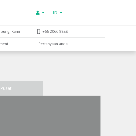
ID
ubungi Kami
+66 2066 8888
tment
Pertanyaan anda
Pusat