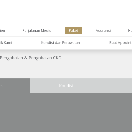
ien
Perjalanan Medis
Paket
Asuransi
H
nik Kami
Kondisi dan Perawatan
Buat Appoin
Pengobatan & Pengobatan CKD
si
Kondisi