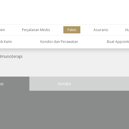
ien
Perjalanan Medis
Paket
Asuransi
H
nik Kami
Kondisi dan Perawatan
Buat Appoin
Imunoterapi
si
Kondisi