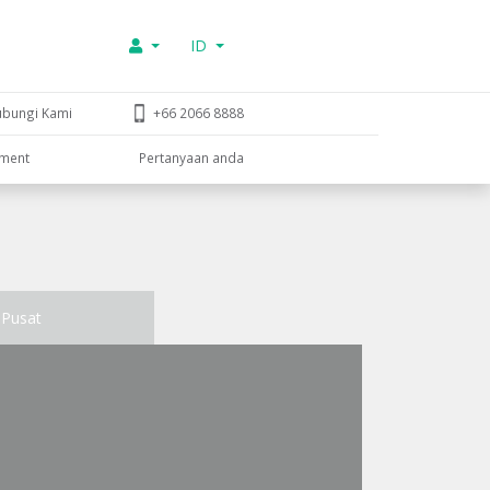
ID
ubungi Kami
+66 2066 8888
tment
Pertanyaan anda
Pusat