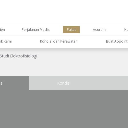
ien
Perjalanan Medis
Paket
Asuransi
H
nik Kami
Kondisi dan Perawatan
Buat Appoin
Studi Elektrofisiologi
si
Kondisi