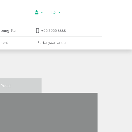
ID
ubungi Kami
+66 2066 8888
tment
Pertanyaan anda
Pusat