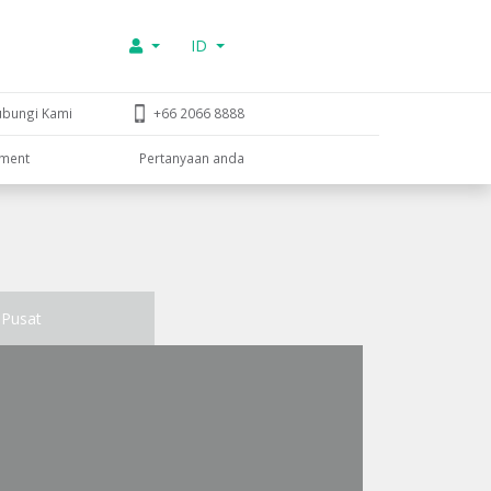
ID
ubungi Kami
+66 2066 8888
tment
Pertanyaan anda
Pusat