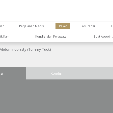
ien
Perjalanan Medis
Paket
Asuransi
H
nik Kami
Kondisi dan Perawatan
Buat Appoin
Abdominoplasty (Tummy Tuck)
si
Kondisi