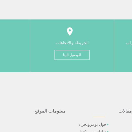
رات
الخريطة والاتجاهات
للوصول الينا
مقالات
معلومات الموقع
حول بومرونجراد
عياداتنا ومراكزنا