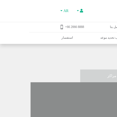
AR
ل بنا
8888 2066 66+
تحديد موعد
استفسار
مراكز