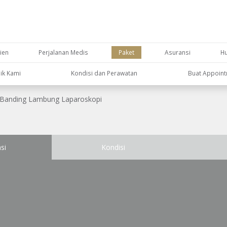
ien
Perjalanan Medis
Paket
Asuransi
H
nik Kami
Kondisi dan Perawatan
Buat Appoin
Banding Lambung Laparoskopi
si
Kondisi