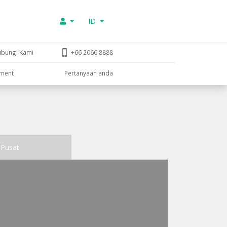
ID
ubungi Kami
+66 2066 8888
tment
Pertanyaan anda
Pusat