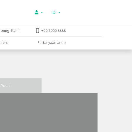
ID
ubungi Kami
+66 2066 8888
tment
Pertanyaan anda
Pusat