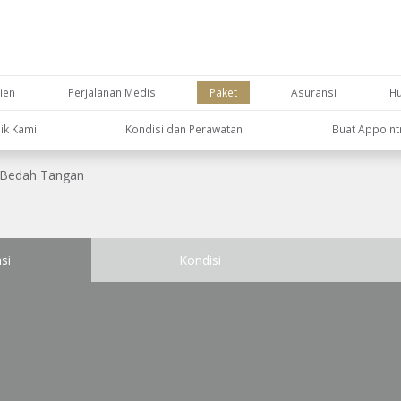
ien
Perjalanan Medis
Paket
Asuransi
H
nik Kami
Kondisi dan Perawatan
Buat Appoin
Bedah Tangan
si
Kondisi