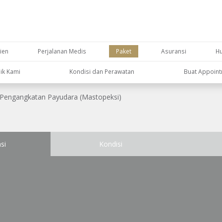
ien
Perjalanan Medis
Paket
Asuransi
H
nik Kami
Kondisi dan Perawatan
Buat Appoin
Pengangkatan Payudara (Mastopeksi)
si
Kondisi