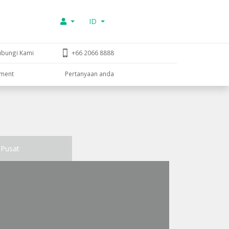
ID
ubungi Kami
+66 2066 8888
tment
Pertanyaan anda
Pusat