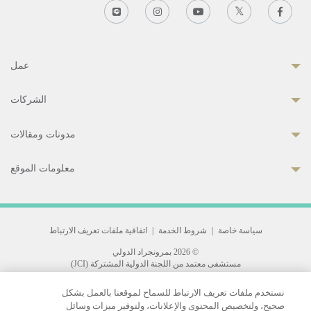
عمل
الشركات
مدونات ومقالات
معلومات الموقع
سياسة خاصة
|
شروط الخدمة
|
اتفاقية ملفات تعريف الارتباط
© 2026 بمرونجراد الدولي
مستشفى معتمد من اللجنة الدولية المشتركة (JCI)
33 Sukhumvit 3, Wattana, Bangkok 10110 Thailand.
نستخدم ملفات تعريف الارتباط للسماح لموقعنا بالعمل بشكل
All rights reserved.
صحيح، ولتخصيص المحتوى والإعلانات، ولتوفير ميزات وسائل